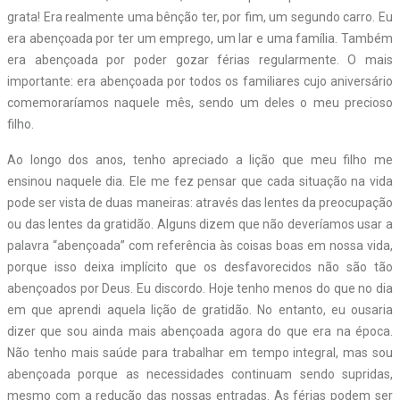
grata! Era realmente uma bênção ter, por fim, um segundo carro. Eu
era abençoada por ter um emprego, um lar e uma família. Também
era abençoada por poder gozar férias regularmente. O mais
importante: era abençoada por todos os familiares cujo aniversário
comemoraríamos naquele mês, sendo um deles o meu precioso
filho.
Ao longo dos anos, tenho apreciado a lição que meu filho me
ensinou naquele dia. Ele me fez pensar que cada situação na vida
pode ser vista de duas maneiras: através das lentes da preocupação
ou das lentes da gratidão. Alguns dizem que não deveríamos usar a
palavra “abençoada” com referência às coisas boas em nossa vida,
porque isso deixa implícito que os desfavorecidos não são tão
abençoados por Deus. Eu discordo. Hoje tenho menos do que no dia
em que aprendi aquela lição de gratidão. No entanto, eu ousaria
dizer que sou ainda mais abençoada agora do que era na época.
Não tenho mais saúde para trabalhar em tempo integral, mas sou
abençoada porque as necessidades continuam sendo supridas,
mesmo com a redução das nossas entradas. As férias podem ser