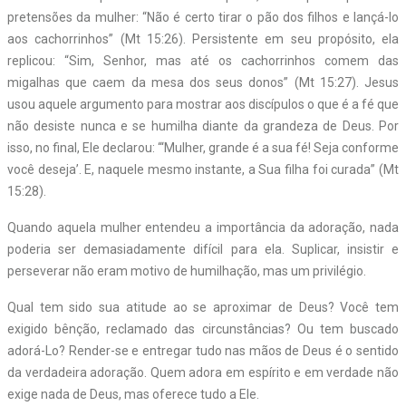
pretensões da mulher: “Não é certo tirar o pão dos filhos e lançá-lo
aos cachorrinhos” (Mt 15:26). Persistente em seu propósito, ela
replicou: “Sim, Senhor, mas até os cachorrinhos comem das
migalhas que caem da mesa dos seus donos” (Mt 15:27). Jesus
usou aquele argumento para mostrar aos discípulos o que é a fé que
não desiste nunca e se humilha diante da grandeza de Deus. Por
isso, no final, Ele declarou: “‘Mulher, grande é a sua fé! Seja conforme
você deseja’. E, naquele mesmo instante, a Sua filha foi curada” (Mt
15:28).
Quando aquela mulher entendeu a importância da adoração, nada
poderia ser demasiadamente difícil para ela. Suplicar, insistir e
perseverar não eram motivo de humilhação, mas um privilégio.
Qual tem sido sua atitude ao se aproximar de Deus? Você tem
exigido bênção, reclamado das circunstâncias? Ou tem buscado
adorá-Lo? Render-se e entregar tudo nas mãos de Deus é o sentido
da verdadeira adoração. Quem adora em espírito e em verdade não
exige nada de Deus, mas oferece tudo a Ele.