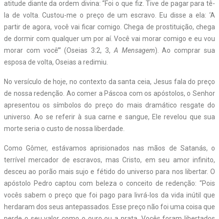
atitude diante da ordem divina: “Foi o que fiz. Tive de pagar para tê-
la de volta. Custou-me o preço de um escravo. Eu disse a ela: ‘A
partir de agora, você vai ficar comigo. Chega de prostituição, chega
de dormir com qualquer um por aí. Você vai morar comigo e eu vou
morar com você’” (Oseias 3:2, 3,
A Mensagem
). Ao comprar sua
esposa de volta, Oseias a redimiu.
No versículo de hoje, no contexto da santa ceia, Jesus fala do preço
de nossa redenção. Ao comer a Páscoa com os apóstolos, o Senhor
apresentou os símbolos do preço do mais dramático resgate do
universo. Ao se referir à sua carne e sangue, Ele revelou que sua
morte seria o custo de nossa liberdade.
Como Gômer, estávamos aprisionados nas mãos de Satanás, o
terrível mercador de escravos, mas Cristo, em seu amor infinito,
desceu ao porão mais sujo e fétido do universo para nos libertar. O
apóstolo Pedro captou com beleza o conceito de redenção: “Pois
vocês sabem o preço que foi pago para livrá-los da vida inútil que
herdaram dos seus antepassados. Esse preço não foi uma coisa que
perde o seu valor como o ouro ou a prata. Vocês foram libertados