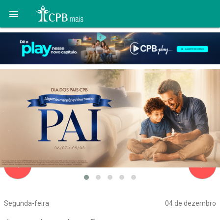

navigate_before
navigate_next
Segunda-feira
04 de dezembro