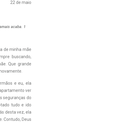
22 de maio
 jamais acaba. 1
da de minha mãe
empre buscando,
mãe. Que grande
r novamente.
rmãos e eu, ela
 apartamento ver
os seguranças do
tado tudo e ido
ás desta vez, ela
e. Contudo, Deus