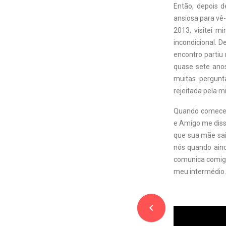
Então, depois 
ansiosa para vê
2013, visitei 
incondicional. D
encontro parti
quase sete anos
muitas pergunt
rejeitada pela 
Quando comecei 
e Amigo me diss
que sua mãe sai
nós quando aind
comunica comigo
meu intermédio.
navigate_before