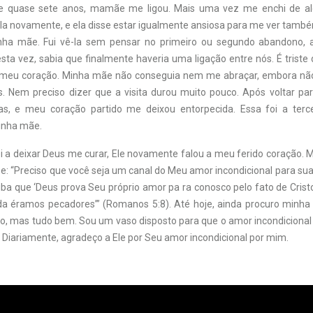
de quase sete anos, mamãe me ligou. Mais uma vez me enchi de ale
-la novamente, e ela disse estar igualmente ansiosa para me ver tamb
minha mãe. Fui vê-la sem pensar no primeiro ou segundo abandono,
esta vez, sabia que finalmente haveria uma ligação entre nós. É triste
u meu coração. Minha mãe não conseguia nem me abraçar, embora não
. Nem preciso dizer que a visita durou muito pouco. Após voltar par
as, e meu coração partido me deixou entorpecida. Essa foi a terce
minha mãe.
a deixar Deus me curar, Ele novamente falou a meu ferido coração. M
e: “Preciso que você seja um canal do Meu amor incondicional para sua
ba que ‘Deus prova Seu próprio amor pa ra conosco pelo fato de Cristo
a éramos pecadores’” (Romanos 5:8). Até hoje, ainda procuro minha
, mas tudo bem. Sou um vaso disposto para que o amor incondicional 
 Diariamente, agradeço a Ele por Seu amor incondicional por mim.