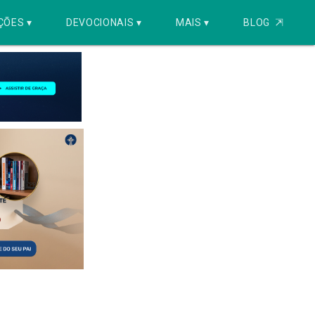
ÇÕES ▾
DEVOCIONAIS ▾
MAIS ▾
BLOG
⇱