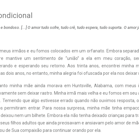
ondicional
e bondoso. [...] O amor tudo sofre, tudo crê, tudo espera, tudo suporta. O amor
, meus irmãos e eu fomos colocados em um orfanato. Embora separa
pre mantive um sentimento de “união” a ela em meu coração, s
erando e esperando seu retorno. Aos trinta anos, encontrei minha 
as dois anos, no entanto, minha alegria foi ofuscada por ela nos deixa
uanto minha mãe ainda morava em Huntsville, Alabama, com meus i
novamente sem deixar rastro. Minha irmã mais velha e eu fomos em seu
. Temendo que algo estivesse errado quando não ouvimos resposta, 
s permitiram entrar. Para nossa surpresa, minha mãe tinha empaco
deixou nem um bilhete. Embora ela não tenha deixado crianças para tr
s seus filhos adultos que ainda precisavam e ansiavam pelo amor de mã
ou de Sua compaixão para continuar orando por ela.