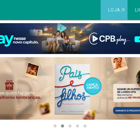
LOJA
⇱
LI