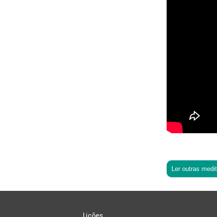
Ler outras medi
Lições