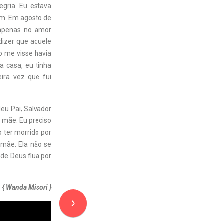
gria. Eu estava
ém. Em agosto de
 apenas no amor
 dizer que aquele
 me visse havia
a casa, eu tinha
ira vez que fui
eu Pai, Salvador
 mãe. Eu preciso
 ter morrido por
 mãe. Ela não se
de Deus flua por
{ Wanda Misori }
navigate_next