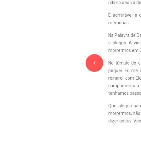
último dedo a d
É admirável a 
memórias.
Na Palavra de D
e alegria. A vi
morrermos em Cr
navigate_before
No túmulo do ev
pequei. Eu me a
reinarei com El
cumprimento a to
tenhamos passa
Que alegria sa
morrermos, não 
dizer adeus. Vo