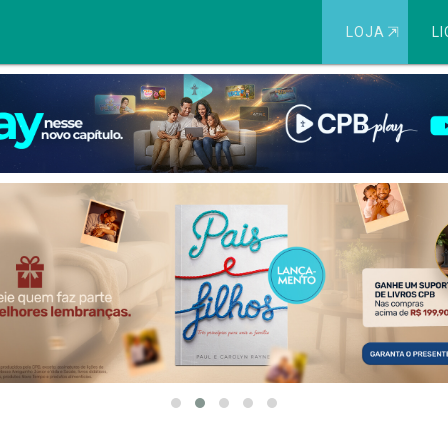
LOJA
⇱
LI