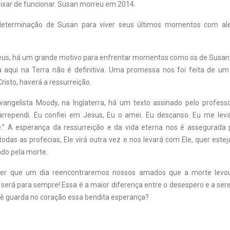
eixar de funcionar. Susan morreu em 2014.
determinação de Susan para viver seus últimos momentos com al
eus, há um grande motivo para enfrentar momentos como os de Susa
da aqui na Terra não é definitiva. Uma promessa nos foi feita de um 
isto, haverá a ressurreição.
angelista Moody, na Inglaterra, há um texto assinado pelo profess
rrependi. Eu confiei em Jesus, Eu o amei. Eu descanso. Eu me leva
e.” A esperança da ressurreição e da vida eterna nos é assegurada
das as profecias, Ele virá outra vez e nos levará com Ele, quer este
do pela morte.
ber que um dia reencontraremos nossos amados que a morte lev
será para sempre! Essa é a maior diferença entre o desespero e a ser
cê guarda no coração essa bendita esperança?