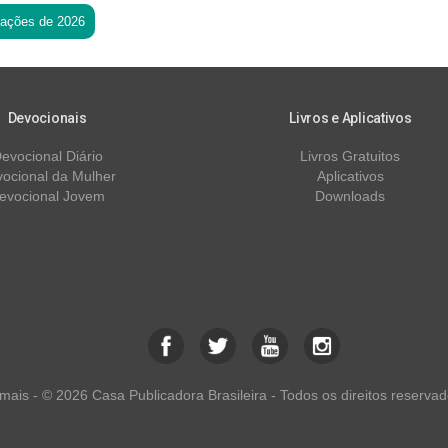
tações de 2026
Devocionais
Livros e Aplicativos
evocional Diário
Livros Gratuitos
ocional da Mulher
Aplicativos
evocional Jovem
Downloads
ais - © 2026 Casa Publicadora Brasileira - Todos os direitos reservad