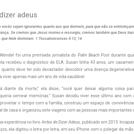
dizer adeus
 vocês sejam ignorantes quanto aos que dormem, para que não se entristeçam
ança. Se cremos que Jesus morreu e ressurgiu, cremos também que Deus trar
s que Nele dormiram. 1 Tessalonicenses 4:13, 14
Wendel foi uma premiada jornalista do
Palm Beach Post
durante qua
ela recebeu o diagnóstico de ELA. Susan tinha 43 anos, um casament
 o quanto deve ter sido devastador descobrir uma doença degenerativa
ia viver apenas mais um ano de vida saudável.
 diante da morte,” ela disse, “você quer deixar alguma coisa par
ueria semear memórias.” Susan decidiu viver esse último ano com a
roveitar o tempo com a família, construiu um espaço de convivência
al de casa e organizou sete viagens com as pessoas mais importantes d
a experiência no livro
Antes de Dizer Adeus
, publicado em 2013. Incapa
ços, ela digitou-o letra por letra, em seu iPhone com o polegar da mão d