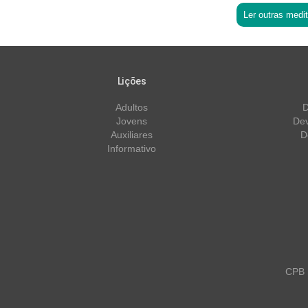
Ler outras medi
Lições
Adultos
D
Jovens
Dev
Auxiliares
D
Informativo
CPB m