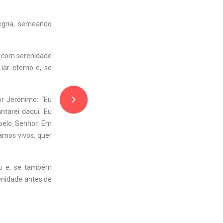
egria, semeando
n com serenidade
lar eterno e, se
navigate_next
or Jerônimo: “Eu
ntarei daqui. Eu
 pelo Senhor. Em
jamos vivos, quer
ou e, se também
enidade antes de