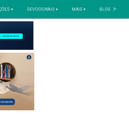
ÇÕES ▾
DEVOCIONAIS ▾
MAIS ▾
BLOG
⇱