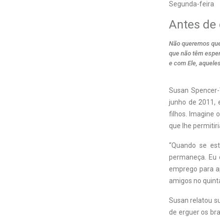
Segunda-feira
Antes de 
Não queremos que
que não têm esper
e com Ele, aquele
Susan Spencer-
junho de 2011, 
filhos. Imagine
que lhe permitir
“Quando se está
permaneça. Eu q
emprego para ap
amigos no quint
Susan relatou su
de erguer os bra