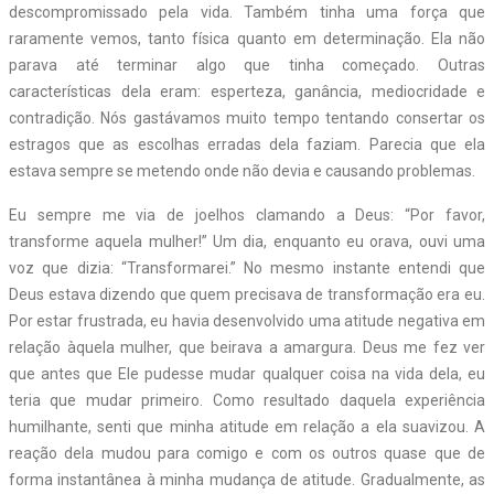
descompromissado pela vida. Também tinha uma força que
raramente vemos, tanto física quanto em determinação. Ela não
parava até terminar algo que tinha começado. Outras
características dela eram: esperteza, ganância, mediocridade e
contradição. Nós gastávamos muito tempo tentando consertar os
estragos que as escolhas erradas dela faziam. Parecia que ela
estava sempre se metendo onde não devia e causando problemas.
Eu sempre me via de joelhos clamando a Deus: “Por favor,
transforme aquela mulher!” Um dia, enquanto eu orava, ouvi uma
voz que dizia: “Transformarei.” No mesmo instante entendi que
Deus estava dizendo que quem precisava de transformação era eu.
Por estar frustrada, eu havia desenvolvido uma atitude negativa em
relação àquela mulher, que beirava a amargura. Deus me fez ver
que antes que Ele pudesse mudar qualquer coisa na vida dela, eu
teria que mudar primeiro. Como resultado daquela experiência
humilhante, senti que minha atitude em relação a ela suavizou. A
reação dela mudou para comigo e com os outros quase que de
forma instantânea à minha mudança de atitude. Gradualmente, as