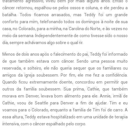
tratamento agressivo, viveu bem por mais alguns anos. Então o
câncer retornou, espalhou-se pelos ossos e coluna, e ele perdeu a
batalha. Todos ficamos arrasados, mas Teddy foi um grande
conforto para mim, telefonando todos os domingos à noite de sua
casa, no Colorado, para a minha, na Carolina do Norte, e às vezes no
meio da semana. Independentemente de como tivesse sido o nosso
dia, sempre achávamos algo sobre o qual rir.
Menos de dois anos após o falecimento do pai, Teddy foi informado
de que também estava com câncer. Sendo uma pessoa muito
reservada, e solteiro, ele não queria sequer que os familiares ou
amigos da igreja soubessem. Por fim, ele me fez a confidência.
Quando ficou extremamente doente, concordou em permitir que
outros da família soubessem. Sua prima, Cathie, que também
morava em Denver, levava bom alimento para ele. Annie, irmã de
Cathie, voou de Seattle para Denver a fim de ajudar. Tim e eu
voamos para o Colorado, enquanto a família de Tim foi de carro. A
essa altura, Teddy estava hospitalizado em uma unidade de terapia
intensiva, com o câncer espalhado pelo corpo.