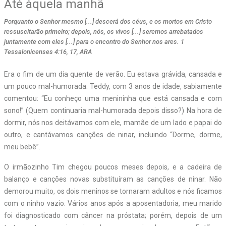
Até àquela manhã
Porquanto o Senhor mesmo [...] descerá dos céus, e os mortos em Cristo
ressuscitarão primeiro; depois, nós, os vivos [...] seremos arrebatados
juntamente com eles [...] para o encontro do Senhor nos ares. 1
Tessalonicenses 4:16, 17, ARA
E
ra o fim de um dia quente de verão. Eu estava grávida, cansada e
um pouco mal-humorada. Teddy, com 3 anos de idade, sabiamente
comentou: “Eu conheço uma menininha que está cansada e com
sono!” (Quem continuaria mal-humorada depois disso?) Na hora de
dormir, nós nos deitávamos com ele, mamãe de um lado e papai do
outro, e cantávamos canções de ninar, incluindo “Dorme, dorme,
meu bebê”.
O irmãozinho Tim chegou poucos meses depois, e a cadeira de
balanço e canções novas substituíram as canções de ninar. Não
demorou muito, os dois meninos se tornaram adultos e nós ficamos
com o ninho vazio. Vários anos após a aposentadoria, meu marido
foi diagnosticado com câncer na próstata; porém, depois de um