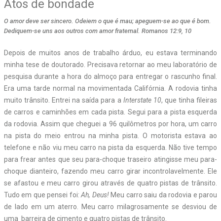
Atos de bondade
O amor deve ser sincero. Odeiem o que é mau; apeguem-se ao que é bom.
Dediquem-se uns aos outros com amor fraternal. Romanos 12:9, 10
Depois de muitos anos de trabalho árduo, eu estava terminando
minha tese de doutorado. Precisava retornar ao meu laboratório de
pesquisa durante a hora do almoço para entregar o rascunho final.
Era uma tarde normal na movimentada Califórnia. A rodovia tinha
muito trânsito. Entrei na saída para a
Interstate 10
, que tinha fileiras
de carros e caminhões em cada pista. Segui para a pista esquerda
da rodovia. Assim que cheguei a 96 quilômetros por hora, um carro
na pista do meio entrou na minha pista. O motorista estava ao
telefone e não viu meu carro na pista da esquerda. Não tive tempo
para frear antes que seu para-choque traseiro atingisse meu para-
choque dianteiro, fazendo meu carro girar incontrolavelmente. Ele
se afastou e meu carro girou através de quatro pistas de trânsito.
Tudo em que pensei foi:
Ah, Deus!
Meu carro saiu da rodovia e parou
de lado em um aterro. Meu carro milagrosamente se desviou de
uma
barreira de cimento e quatro pistas de trânsito.