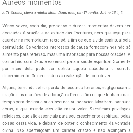
Áureos momentos
A Ti, Senhor, elevo a minha alma. Deus meu, em Ti confio. Salmo 25:1, 2
Várias vezes, cada dia, preciosos e áureos momentos devem ser
dedicados à oração e ao estudo das Escrituras, nem que seja para
guardar na memória um texto só, a fim de que a vida espiritual seja
estimulada. Os variados interesses da causa fornecem-nos não só
alimento para reflexão, mas uma inspiração para nossas orações. A
comunhão com Deus é essencial para a saúde espiritual. Somente
por meio dela pode ser obtida aquela sabedoria e correto
discernimento tão necessários à realização de todo dever.
Alguns, temendo sofrer perda de tesouros terrenos, negligenciam a
oração e as reuniões de adoração a Deus, a fim de que tenham mais
tempo para dedicar a suas lavouras ou negócios. Mostram, por suas
obras, a que mundo eles dão maior valor. Sacrificam privilégios
religiosos, que são essenciais para seu crescimento espiritual, pelas
coisas desta vida, e deixam de obter o conhecimento da vontade
divina. Não aperfeiçoam um caráter cristão e não alcançam a