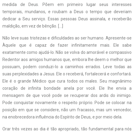
medida de Deus. Põem em primeiro lugar seus interesses
temporais, mundanos, e roubam a Deus o tempo que deveriam
dedicar a Seu serviço. Essas pessoas Deus assinala, e receberão
maldição, em vez de bênção. […]
Não leve suas tristezas e dificuldades ao ser humano. Apresente-se
Àquele que é capaz de fazer infinitamente mais. Ele sabe
exatamente como ajudá-lo. Não se volva do amorável e compassivo
Redentor aos amigos humanos que, embora lhe deem o melhor que
possuam, podem conduzi-lo a caminhos errados. Leve todas as
suas perplexidades a Jesus. Ele o receberá, fortalecerá e confortará.
Ele é o grande Médico que cura todos os males. Seu magnânimo
coração de infinita bondade anela por você. Ele lhe envia a
mensagem de que você pode se recuperar dos ardis do inimigo.
Pode conquistar novamente o respeito próprio. Pode se colocar na
posição em que se considere, não um fracasso, mas um vencedor,
na enobrecedora influência do Espírito de Deus, e por meio dela.
Orar três vezes ao dia é tão apropriado, tão fundamental para nós