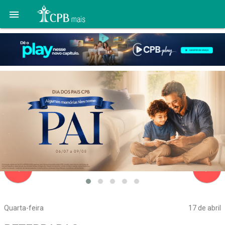

navigate_before
navigate_next
Quarta-feira
17 de abril