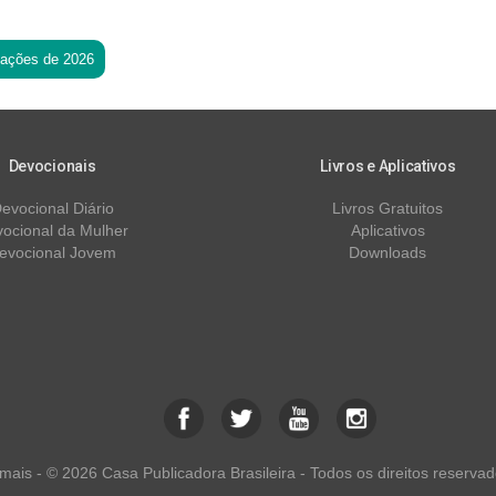
tações de 2026
Devocionais
Livros e Aplicativos
evocional Diário
Livros Gratuitos
ocional da Mulher
Aplicativos
evocional Jovem
Downloads
ais - © 2026 Casa Publicadora Brasileira - Todos os direitos reservad