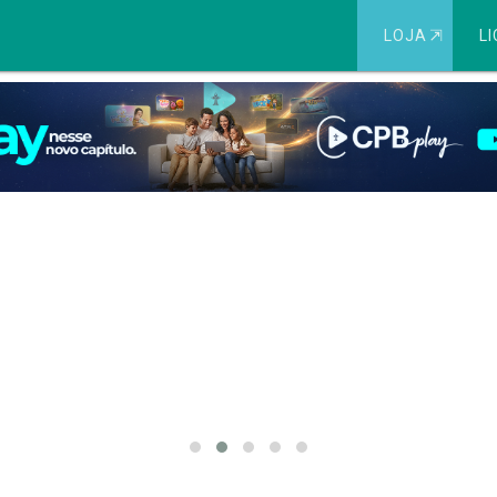
LOJA
⇱
LI