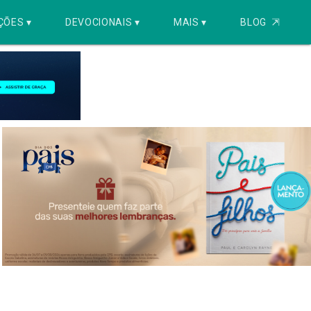
ÇÕES ▾
DEVOCIONAIS ▾
MAIS ▾
BLOG
⇱