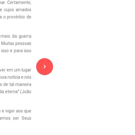
mar. Certamente,
te cujos amados
a o provérbio de
 meio da guerra
. Muitas pessoas
isso e para isso
navigate_next
iver em um lugar
oa notícia e nós
o de tal maneira
ida eterna” (João
 e vigor aos que
demos ser Seus