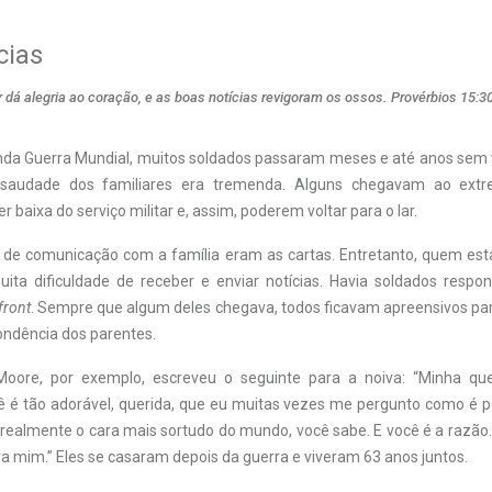
cias
dá alegria ao coração, e as boas notícias revigoram os ossos. Provérbios 15:3
da Guerra Mundial, muitos soldados passaram meses e até anos sem v
saudade dos familiares era tremenda. Alguns chegavam ao extre
r baixa do serviço militar e, assim, poderem voltar para o lar.
o de comunicação com a família eram as cartas. Entretanto, quem est
uita dificuldade de receber e enviar notícias. Havia soldados respon
front
. Sempre que algum deles chegava, todos ficavam apreensivos par
ndência dos parentes.
 Moore, por exemplo, escreveu o seguinte para a noiva: “Minha que
 é tão adorável, querida, que eu muitas vezes me pergunto como é p
 realmente o cara mais sortudo do mundo, você sabe. E você é a razão
a mim.” Eles se casaram depois da guerra e viveram 63 anos juntos.