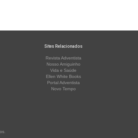
Sites Relacionados
Revista Adventista
Nosso Amiguinho
Vida e Saúde
Ellen White Books
Portal Adventista
Novo Tempo
os.