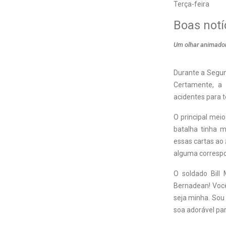
Terça-feira
Boas notí
Um olhar animador 
Durante a Segun
Certamente, a 
acidentes para te
O principal mei
batalha tinha m
essas cartas ao
alguma correspo
O soldado Bill
Bernadean! Você
seja minha. Sou
soa adorável par