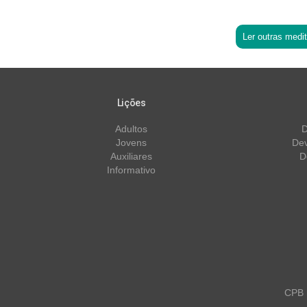
Ler outras medi
Lições
Adultos
D
Jovens
Dev
Auxiliares
D
Informativo
CPB m