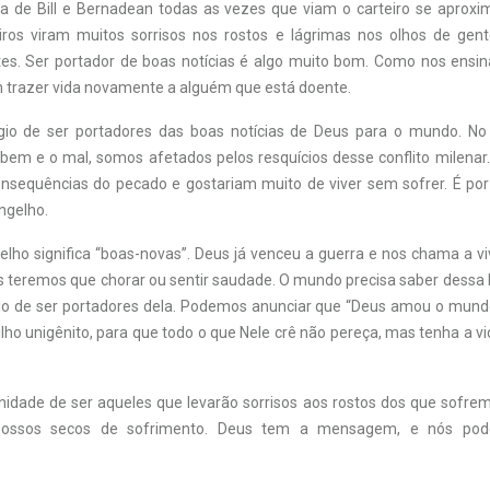
ia de Bill e Bernadean todas as vezes que viam o carteiro se aproxi
ros viram muitos sorrisos nos rostos e lágrimas nos olhos de gen
es. Ser portador de boas notícias é algo muito bom. Como nos ensin
m trazer vida novamente a alguém que está doente.
égio de ser portadores das boas notícias de Deus para o mundo. No
 bem e o mal, somos afetados pelos resquícios desse conflito milenar
nsequências do pecado e gostariam muito de viver sem sofrer. É por 
ngelho.
elho significa “boas-novas”. Deus já venceu a guerra e nos chama a v
 teremos que chorar ou sentir saudade. O mundo precisa saber dessa b
gio de ser portadores dela. Podemos anunciar que “Deus amou o mund
lho unigênito, para que todo o que Nele crê não pereça, mas tenha a v
idade de ser aqueles que levarão sorrisos aos rostos dos que sofrem
ossos secos de sofrimento. Deus tem a mensagem, e nós po