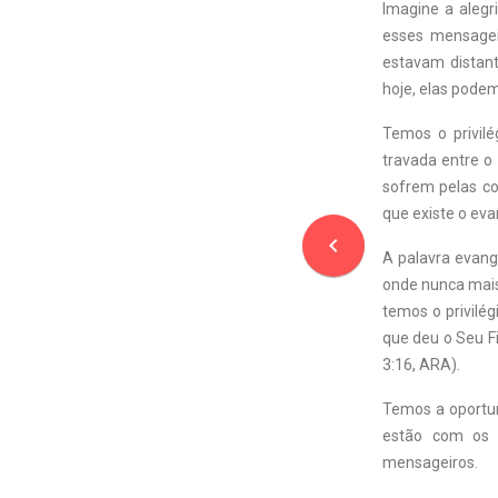
Imagine a alegr
esses mensagei
estavam distant
hoje, elas pode
Temos o privil
travada entre o
sofrem pelas co
que existe o eva
navigate_before
A palavra evang
onde nunca mais
temos o privilé
que deu o Seu Fi
3:16, ARA).
Temos a oportun
estão com os 
mensageiros.