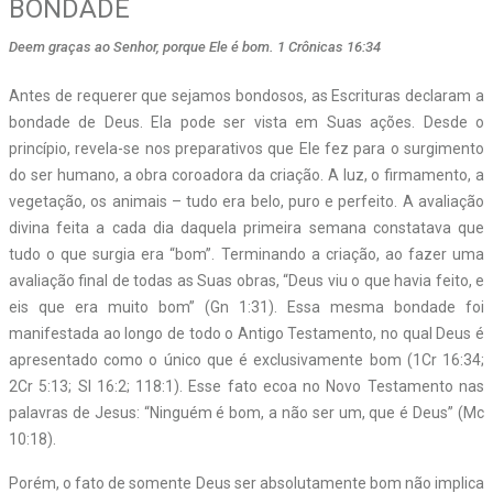
BONDADE
Deem graças ao Senhor, porque Ele é bom. 1 Crônicas 16:34
A
ntes de requerer que sejamos bondosos, as Escrituras declaram a
bondade de Deus. Ela pode ser vista em Suas ações. Desde o
princípio, revela-se nos preparativos que Ele fez para o surgimento
do ser humano, a obra coroadora da criação. A luz, o firmamento, a
vegetação, os animais – tudo era belo, puro e perfeito. A avaliação
divina feita a cada dia daquela primeira semana constatava que
tudo o que surgia era “bom”. Terminando a criação, ao fazer uma
avaliação final de todas as Suas obras, “Deus viu o que havia feito, e
eis que era muito bom” (Gn 1:31). Essa mesma bondade foi
manifestada ao longo de todo o Antigo Testamento, no qual Deus é
apresentado como o único que é exclusivamente bom (1Cr 16:34;
2Cr 5:13; Sl 16:2; 118:1). Esse fato ecoa no Novo Testamento nas
palavras de Jesus: “Ninguém é bom, a não ser um, que é Deus” (Mc
10:18).
Porém, o fato de somente Deus ser absolutamente bom não implica