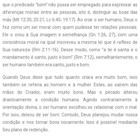
que o predicado “bom” não possa ser empregado para expressar as
diferenças morais entre as pessoas, isto é, distinguir as boas das
más (Mt 12:35; 25:21; Lc 6:45; 19:17). Ao criar o ser humano, Deus o
fez como um ser moral com quem pudesse ter relações pessoais.
Ele o criou à Sua imagem e semelhança (Gn 1:26, 27), com uma
consciência moral na qual inscreveu a mesma lei que é reflexo de
Sua natureza (Rm 2:11-16). Desse modo, como “a lei é santa e o
mandamento é santo, justo e bom” (Rm 7:12), semelhantemente, o
ser humano também era santo, justo e bom.
Quando Deus disse que tudo quanto criara era muito bom, isso
também se referia ao homem e à mulher. Estes, ao saírem das
mãos do Criador, eram muito bons. Mas o pecado alterou
drasticamente a condição humana. Agindo contrariamente à
orientação divina, o ser humano escolheu se relacionar com o mal.
Por isso, deixou de ser bom. Contudo, Deus planejou mudar nossa
condição e nos tornar bons novamente. Isso é possível mediante
Seu plano de redenção.