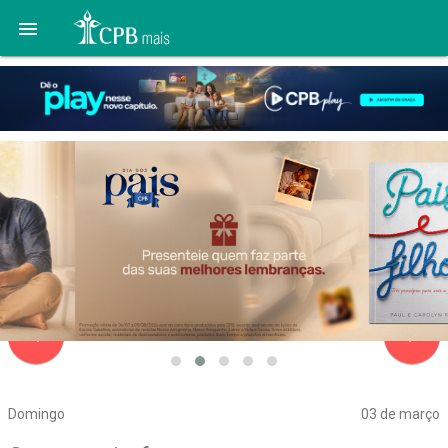

navigate_before
navigate_next
Domingo
03 de março