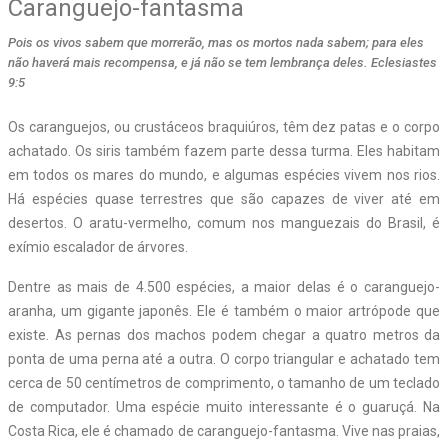
Caranguejo-fantasma
Pois os vivos sabem que morrerão, mas os mortos nada sabem; para eles
não haverá mais recompensa, e já não se tem lembrança deles. Eclesiastes
9:5
Os caranguejos, ou crustáceos braquiúros, têm dez patas e o corpo
achatado. Os siris também fazem parte dessa turma. Eles habitam
em todos os mares do mundo, e algumas espécies vivem nos rios.
Há espécies quase terrestres que são capazes de viver até em
desertos. O aratu-vermelho, comum nos manguezais do Brasil, é
exímio escalador de árvores.
Dentre as mais de 4.500 espécies, a maior delas é o caranguejo-
aranha, um gigante japonês. Ele é também o maior artrópode que
existe. As pernas dos machos podem chegar a quatro metros da
ponta de uma perna até a outra. O corpo triangular e achatado tem
cerca de 50 centímetros de comprimento, o tamanho de um teclado
de computador. Uma espécie muito interessante é o guaruçá. Na
Costa Rica, ele é chamado de caranguejo-fantasma. Vive nas praias,