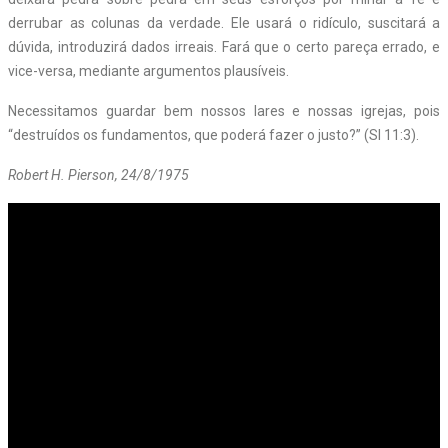
derrubar as colunas da verdade. Ele usará o ridículo, suscitará a
dúvida, introduzirá dados irreais. Fará que o certo pareça errado, e
vice-versa, mediante argumentos plausíveis.
Necessitamos guardar bem nossos lares e nossas igrejas, pois
“destruídos os fundamentos, que poderá fazer o justo?” (Sl 11:3).
Robert H. Pierson, 24/8/1975