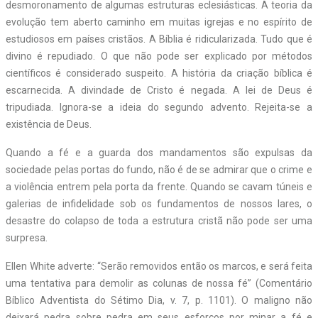
desmoronamento de algumas estruturas eclesiásticas. A teoria da
evolução tem aberto caminho em muitas igrejas e no espírito de
estudiosos em países cristãos. A Bíblia é ridicularizada. Tudo que é
divino é repudiado. O que não pode ser explicado por métodos
científicos é considerado suspeito. A história da criação bíblica é
escarnecida. A divindade de Cristo é negada. A lei de Deus é
tripudiada. Ignora-se a ideia do segundo advento. Rejeita-se a
existência de Deus.
Quando a fé e a guarda dos mandamentos são expulsas da
sociedade pelas portas do fundo, não é de se admirar que o crime e
a violência entrem pela porta da frente. Quando se cavam túneis e
galerias de infidelidade sob os fundamentos de nossos lares, o
desastre do colapso de toda a estrutura cristã não pode ser uma
surpresa.
Ellen White adverte: “Serão removidos então os marcos, e será feita
uma tentativa para demolir as colunas de nossa fé” (Comentário
Bíblico Adventista do Sétimo Dia, v. 7, p. 1101). O maligno não
deixará pedra sobre pedra em seus esforços por minar a fé e