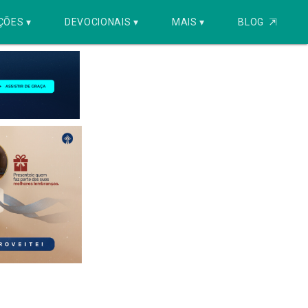
ÇÕES ▾
DEVOCIONAIS ▾
MAIS ▾
BLOG
⇱