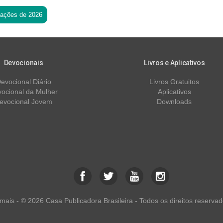
tações de 2026
Devocionais
Livros e Aplicativos
evocional Diário
Livros Gratuitos
ocional da Mulher
Aplicativos
evocional Jovem
Downloads
ais - © 2026 Casa Publicadora Brasileira - Todos os direitos reservad