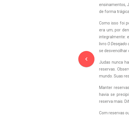
ensinamentos, J
de forma trágica
Como isso foi p
era um; por den
integralmente: 
livro
O Desejado 
se desvencilhar 
navigate_before
Judas nunca hav
reservas. Obser
mundo. Suas res
Manter reservas
havia se preci
reserva mais. Di
Com reservas ou