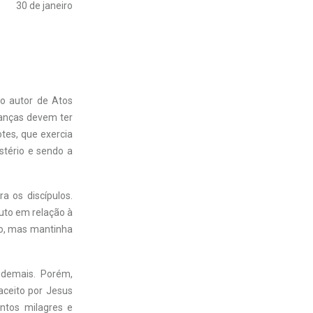
30 de janeiro
 o autor de Atos
ranças devem ter
otes, que exercia
stério e sendo a
a os discípulos.
uto em relação à
po, mas mantinha
 demais. Porém,
aceito por Jesus
ntos milagres e