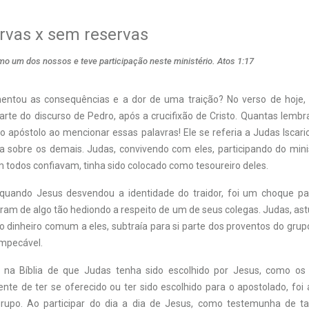
rvas x sem reservas
mo um dos nossos e teve participação neste ministério. Atos 1:17
entou as consequências e a dor de uma traição? No verso de hoje,
rte do discurso de Pedro, após a crucifixão de Cristo. Quantas lemb
 apóstolo ao mencionar essas palavras! Ele se referia a Judas Iscari
ia sobre os demais. Judas, convivendo com eles, participando do mini
todos confiavam, tinha sido colocado como tesoureiro deles.
 quando Jesus desvendou a identidade do traidor, foi um choque par
ram de algo tão hediondo a respeito de um de seus colegas. Judas, ast
o dinheiro comum a eles, subtraía para si parte dos proventos do gru
mpecável.
o na Bíblia de que Judas tenha sido escolhido por Jesus, como os
te de ter se oferecido ou ter sido escolhido para o apostolado, foi 
grupo. Ao participar do dia a dia de Jesus, como testemunha de ta