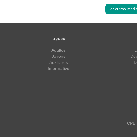
Ler outras medi
Lições
Adultos
D
Jovens
Dev
Auxiliares
D
Informativo
CPB m