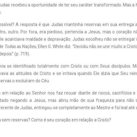
udas recebeu a oportunidade de ter seu caráter transformado. Mas a h
.
ossível? A resposta é que Judas mantinha reservas em sua entrega a 
tro, outro. Por fora, era piedoso, pertencia a Jesus, mas o coração n
ele acariciava maldade e depravação. Judas escolheu não se entregar 
de Todas as Nações,
Ellen G. White diz: “Decidiu não se unir muito a Cris
depois” (p. 719).
ia se identificado totalmente com Cristo ou com Seus discípulos. 
vava as atitudes de Cristo e se irritava quando Ele dizia que Seu rei
ervas o excluíram do Céu.
 em relação ao Senhor nos faz recuar diante de riscos, sacrifícios e
pitado negando a Jesus, mas abriu mão de sua fraqueza para não
ferente de Judas, entregou-se completamente ao Mestre e foi leal até o
 sem reservas? Como é seu coração em relação a Cristo?