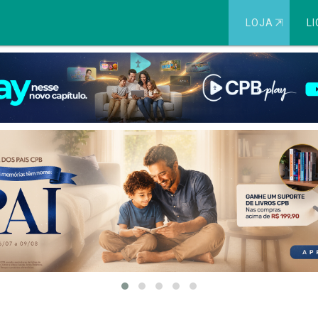
LOJA
⇱
LI