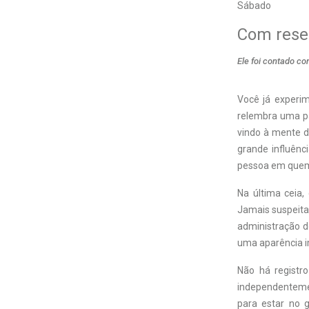
Sábado
Com rese
Ele foi contado co
Você já experim
relembra uma pa
vindo à mente do
grande influênc
pessoa em quem 
Na última ceia,
Jamais suspeita
administração d
uma aparência i
Não há registr
independentemen
para estar no 