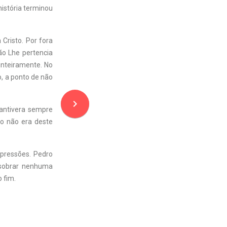
istória terminou
Cristo. Por fora
ão Lhe pertencia
inteiramente. No
to, a ponto de não
navigate_next
Mantivera sempre
no não era deste
 pressões. Pedro
 sobrar nenhuma
 fim.