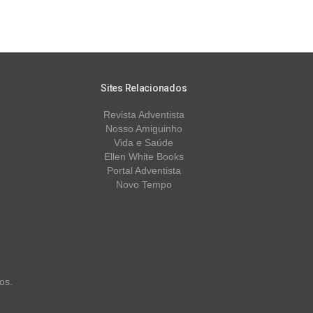
Sites Relacionados
Revista Adventista
Nosso Amiguinho
Vida e Saúde
Ellen White Books
Portal Adventista
Novo Tempo
os.