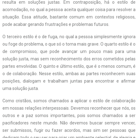
resulta em soluções justas. Em contraposição, há o estilo de
acomodação, no qual a pessoa aceita qualquer coisa para resolver a
situação. Essa atitude, bastante comum em contextos religiosos,
pode acabar gerando frustrações e problemas futuros.
O terceiro estilo é o de fuga, no qual a pessoa simplesmente ignora
ou foge do problema, o que só o torna mais grave. O quarto estilo é o
de compromisso, que pode avançar um pouco mais para uma
solução justa, mas sem reconhecimento dos erros cometidos pelas
partes envolvidas. O quinto e último estilo, que é o menos comum, é
o de colaboração. Nesse estilo, ambas as partes reconhecem suas
posições, dialogam e trabalham juntas para encontrar e afirmar
uma solução justa.
Como cristãos, somos chamados a aplicar o estilo de colaboração
em nossas relações interpessoais. Devemos reconhecer que nós, os
outros e a paz somos importantes, pois somos chamados a ser
pacificadores neste mundo. Não devemos buscar sempre vencer,
ser submissos, fugir ou fazer acordos, mas sim ser pessoas que
dedicam todo o seu ser para criar um ambiente celestial, de alegria e