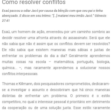
Como resolver conflitos
Esaú passou a odiar Jacó por causa da bênção com que seu pai o tinha
abençoado. E disse em seu íntimo: “[…] matarei meu irmão Jacó.” Gênesis
27:41
E
saú, um homem de ação, enveredou por um caminho sombrio ao
decidir resolver uma afronta através do assassinato. Será que ele
não sabia que não é assim que os conflitos devem ser resolvidos?
Ele não sabia que existem maneiras mais sábias e justas de
enfrentar os problemas do dia a dia? Geralmente aprendemos
muitas coisas na escola – matemática, português, biologia,
química… –, mas raramente aprendemos a solucionar nossos
conflitos interpessoais.
Thomas e Killmann, dois pesquisadores comprometidos, dedicaram-
se a investigar o assunto e descobriram que há cinco maneiras
distintas de enfrentar um problema. O primeiro é o estilo
competitivo, no qual o interesse pessoal é prioritário em detrimento
da cooperação ou de uma solução justa. Esse estilo raramente