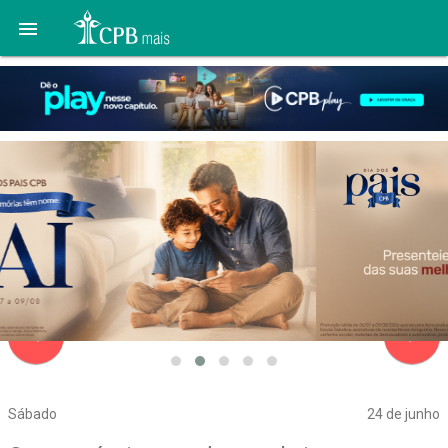

navigate_before
navigate_next
Sábado
24 de junho