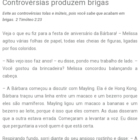
Controvérsias produzem brigas
Evite as controvérsias tolas e inúteis, pois você sabe que acabam em
brigas. 2 Timóteo 2:23
Veja o que eu fiz para a festa de aniversário da Bárbara! – Melissa
agitou várias folhas de papel, todas elas cheias de figuras, ligadas
por fios coloridos.
– Não vejo isso faz anos! – eu disse, pondo meu trabalho de lado. –
Você gostou da brincadeira? Melissa concordou balançando a
cabeça.
– A Bárbara começou a discutir com Mayling. Ela é de Hong Kong.
Bárbara traçou uma linha entre um macaco e um bezerro porque
eles são mamíferos. Mayling ligou um macaco a bananas e um
bezerro ao leite, porque é isso que eles comem. As duas disseram
que a outra estava errada. Começaram a levantar a voz. Eu disse
que perguntaria a você quem é que está certa.
Respirando fundo, sorri diante do seu ansioso rostinho e disse: – A