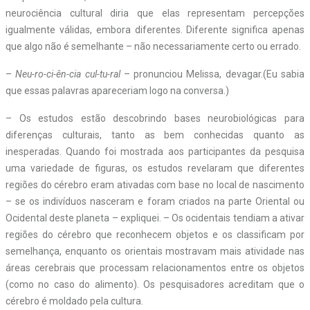
neurociência cultural diria que elas representam percepções
igualmente válidas, embora diferentes. Diferente significa apenas
que algo não é semelhante – não necessariamente certo ou errado.
–
Neu-ro-ci-ên-cia cul-tu-ral
– pronunciou Melissa, devagar.(Eu sabia
que essas palavras apareceriam logo na conversa.)
– Os estudos estão descobrindo bases neurobiológicas para
diferenças culturais, tanto as bem conhecidas quanto as
inesperadas. Quando foi mostrada aos participantes da pesquisa
uma variedade de figuras, os estudos revelaram que diferentes
regiões do cérebro eram ativadas com base no local de nascimento
– se os indivíduos nasceram e foram criados na parte Oriental ou
Ocidental deste planeta – expliquei. – Os ocidentais tendiam a ativar
regiões do cérebro que reconhecem objetos e os classificam por
semelhança, enquanto os orientais mostravam mais atividade nas
áreas cerebrais que processam relacionamentos entre os objetos
(como no caso do alimento). Os pesquisadores acreditam que o
cérebro é moldado pela cultura.