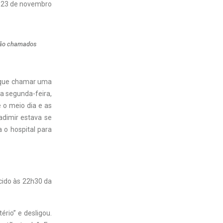
23 de novembro
são chamados
s que chamar uma
a segunda-feira,
e o meio dia e as
ladimir estava se
a o hospital para
cido às 22h30 da
ério” e desligou.