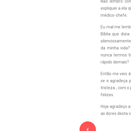
Não lembro com
expliquei a ela 
médico-chefe.
Eu mal me lembr
Bíblia que dizi
silenciosamente
da minha vida? 
nunca termos t
rápido demais?
Então me veio à
se e agradeça 
tristeza , com 
felizes.
Hoje agradeço a 
as dores desta v
navigate_before