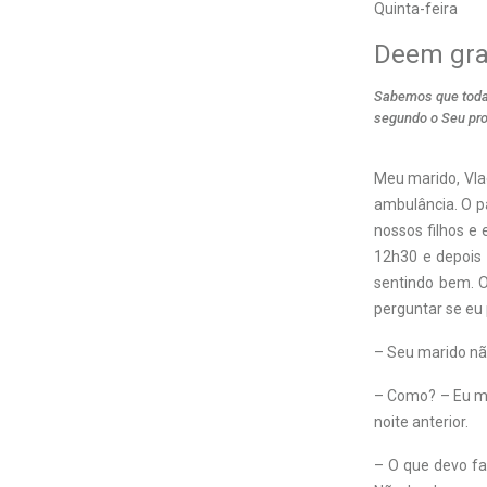
Quinta-feira
Deem gra
Sabemos que toda
segundo o Seu pr
Meu marido, Vla
ambulância. O p
nossos filhos e 
12h30 e depois s
sentindo bem. O 
perguntar se eu
– Seu marido nã
– Como? – Eu ma
noite anterior.
– O que devo faz