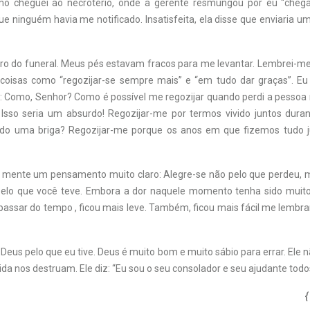
o cheguei ao necrotério, onde a gerente resmungou por eu “chegar
que ninguém havia me notificado. Insatisfeita, ela disse que enviari
o do funeral. Meus pés estavam fracos para me levantar. Lembrei-m
a coisas como “regozijar-se sempre mais” e “em tudo dar graças”. Eu
: Como, Senhor? Como é possível me regozijar quando perdi a pessoa
Isso seria um absurdo! Regozijar-me por termos vivido juntos duran
ido uma briga? Regozijar-me porque os anos em que fizemos tudo 
 mente um pensamento muito claro: Alegre-se não pelo que perdeu, ma
pelo que você teve. Embora a dor naquele momento tenha sido muit
o passar do tempo , ficou mais leve. Também, ficou mais fácil me lemb
Deus pelo que eu tive. Deus é muito bom e muito sábio para errar. Ele n
ida nos destruam. Ele diz: “Eu sou o seu consolador e seu ajudante todos
{