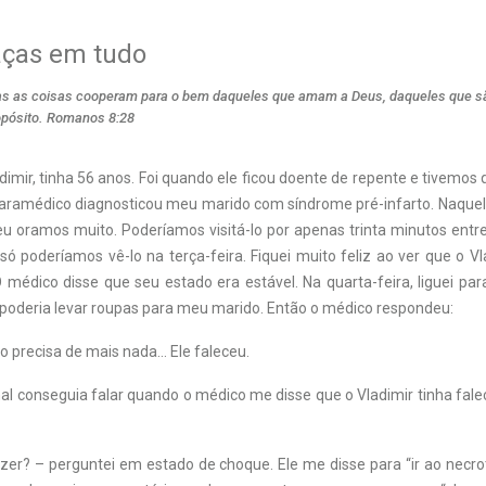
ças em tudo
s as coisas cooperam para o bem daqueles que amam a Deus, daqueles que 
opósito. Romanos 8:28
dimir, tinha 56 anos. Foi quando ele ficou doente de repente e tivemo
aramédico diagnosticou meu marido com síndrome pré-infarto. Naquel
eu oramos muito. Poderíamos visitá-lo por apenas trinta minutos entr
ó poderíamos vê-lo na terça-feira. Fiquei muito feliz ao ver que o V
médico disse que seu estado era estável. Na quarta-feira, liguei par
 poderia levar roupas para meu marido. Então o médico respondeu:
o precisa de mais nada… Ele faleceu.
l conseguia falar quando o médico me disse que o Vladimir tinha fale
er? – perguntei em estado de choque. Ele me disse para “ir ao necrot