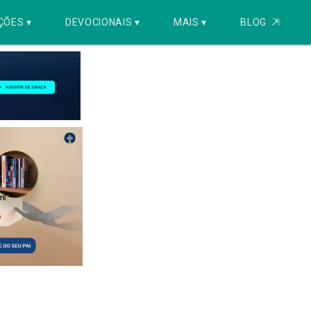
ÇÕES ▾
DEVOCIONAIS ▾
MAIS ▾
BLOG
⇱