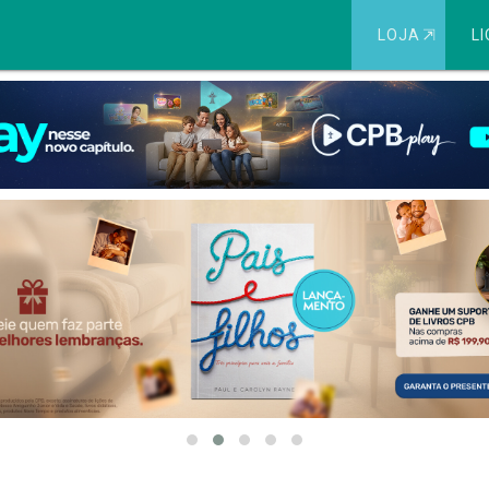
LOJA
⇱
LI