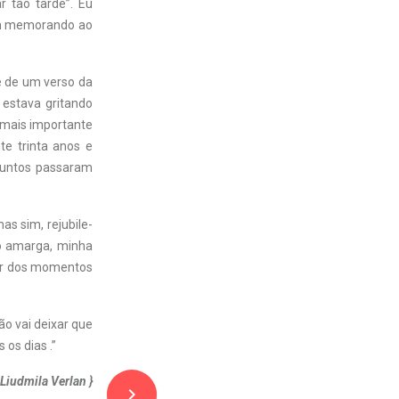
 tão tarde”. Eu
a um memorando ao
e de um verso da
 estava gritando
 mais importante
te trinta anos e
juntos passaram
s sim, rejubile-
o amarga, minha
rar dos momentos
ão vai deixar que
 os dias .”
 Liudmila Verlan }
navigate_next