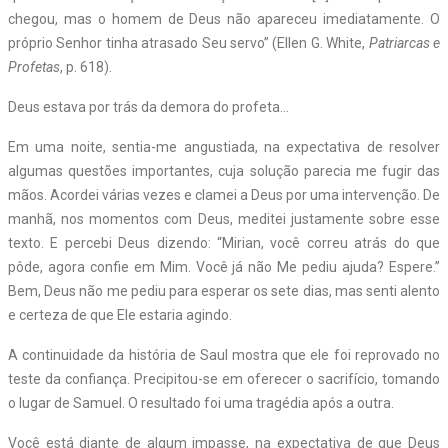
chegou, mas o homem de Deus não apareceu imediatamente. O
próprio Senhor tinha atrasado Seu servo” (Ellen G. White,
Patriarcas e
Profetas
, p. 618).
Deus estava por trás da demora do profeta…
Em uma noite, sentia-me angustiada, na expectativa de resolver
algumas questões importantes, cuja solução parecia me fugir das
mãos. Acordei várias vezes e clamei a Deus por uma intervenção. De
manhã, nos momentos com Deus, meditei justamente sobre esse
texto. E percebi Deus dizendo: “Mirian, você correu atrás do que
pôde, agora confie em Mim. Você já não Me pediu ajuda? Espere.”
Bem, Deus não me pediu para esperar os sete dias, mas senti alento
e certeza de que Ele estaria agindo.
A continuidade da história de Saul mostra que ele foi reprovado no
teste da confiança. Precipitou-se em oferecer o sacrifício, tomando
o lugar de Samuel. O resultado foi uma tragédia após a outra.
Você está diante de algum impasse, na expectativa de que Deus