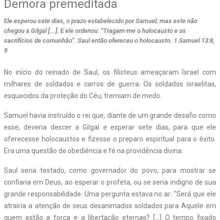
Demora premeditada
Ele esperou sete dias, o prazo estabelecido por Samuel; mas este não
chegou a Gilgal [...]. E ele ordenou: “Tragam-me o holocausto e os
sacrifícios de comunhão”. Saul então ofereceu o holocausto. 1 Samuel 13:8,
9
No início do reinado de Saul, os filisteus ameaçaram Israel com
milhares de soldados e carros de guerra. Os soldados israelitas,
esquecidos da proteção do Céu, tremiam de medo.
Samuel havia instruído o rei que, diante de um grande desafio como
esse, deveria descer a Gilgal e esperar sete dias, para que ele
oferecesse holocaustos e fizesse o preparo espiritual para o êxito.
Era uma questão de obediência e fé na providência divina.
Saul seria testado, como governador do povo, para mostrar se
confiaria em Deus, ao esperar o profeta, ou se seria indigno de sua
grande responsabilidade. Uma pergunta estava no ar: “Será que ele
atrairia a atenção de seus desanimados soldados para Aquele em
quem estão a força e a libertação eternas? […] O tempo fixado