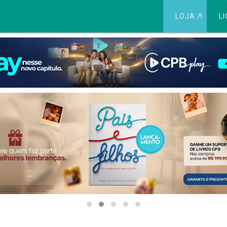
LOJA
⇱
LI