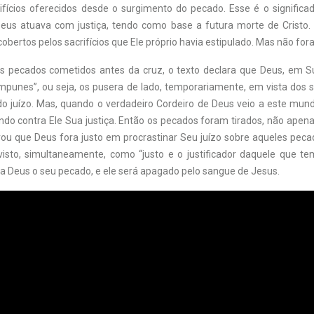
ifícios oferecidos desde o surgimento do pecado. Esse é o significad
eus atuava com justiça, tendo como base a futura morte de Cristo
bertos pelos sacrifícios que Ele próprio havia estipulado. Mas não for
s pecados cometidos antes da cruz, o texto declara que Deus, em Su
mpunes”, ou seja, os pusera de lado, temporariamente, em vista dos s
 juízo. Mas, quando o verdadeiro Cordeiro de Deus veio a este mund
do contra Ele Sua justiça. Então os pecados foram tirados, não apena
u que Deus fora justo em procrastinar Seu juízo sobre aqueles pecad
isto, simultaneamente, como “justo e o justificador daquele que t
a Deus o seu pecado, e ele será apagado pelo sangue de Jesus.