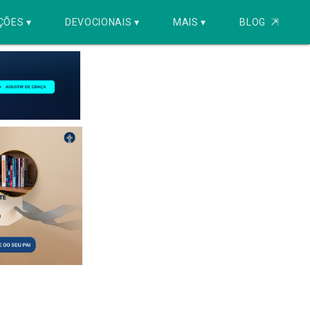
ÇÕES ▾
DEVOCIONAIS ▾
MAIS ▾
BLOG
⇱