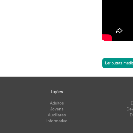
Ler outras medi
Lições
Adultos
D
Jovens
Dev
Auxiliares
D
Informativo