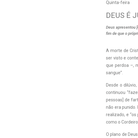
Quinta-feira
DEUS É 
Deus apresentou [C
fim de que o própr
A
morte de Cris
ser visto e con
que perdoa –, m
sangue”.
Desde o dilúvio
continuou “faze
pessoas] de fart
não era punido.
realizado, e “o
como o Cordeiro 
O plano de Deus 