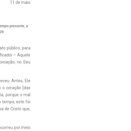
11 de maio
tempo presente, a
 26
to público, para
ficador – Aquele
piciação, no Seu
eceu. Antes, Ele
o o coração [das
sta, porque o mal
 tempo, este foi
a de Cristo que,
 ocorreu por meio