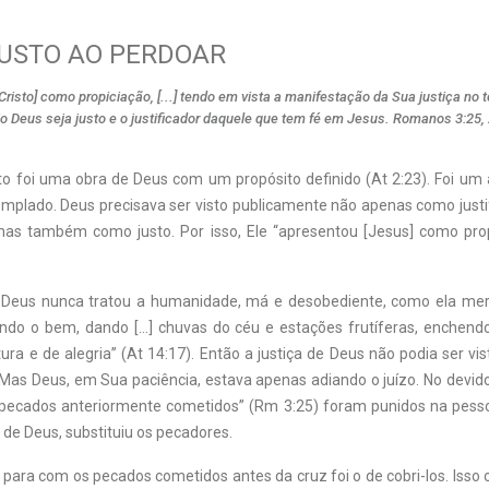
JUSTO AO PERDOAR
risto] como propiciação, [...] tendo em vista a manifestação da Sua justiça no 
io Deus seja justo e o justificador daquele que tem fé em Jesus. Romanos 3:25,
to foi uma obra de Deus com um propósito definido (At 2:23). Foi um a
templado. Deus precisava ser visto publicamente não apenas como justi
as também como justo. Por isso, Ele “apresentou [Jesus] como pro
, Deus nunca tratou a humanidade, má e desobediente, como ela mer
ndo o bem, dando […] chuvas do céu e estações frutíferas, enchend
ura e de alegria” (At 14:17). Então a justiça de Deus não podia ser vi
 Mas Deus, em Sua paciência, estava apenas adiando o juízo. No devido
s pecados anteriormente cometidos” (Rm 3:25) foram punidos na pesso
de Deus, substituiu os pecadores.
para com os pecados cometidos antes da cruz foi o de cobri-los. Isso