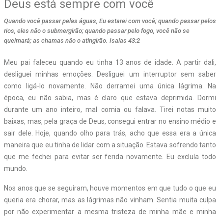
Deus está sempre com você
Quando você passar pelas águas, Eu estarei com você; quando passar pelos
rios, eles não o submergirão; quando passar pelo fogo, você não se
queimará; as chamas não o atingirão. Isaías 43:2
Meu pai faleceu quando eu tinha 13 anos de idade. A partir dali,
desliguei minhas emoções. Desliguei um interruptor sem saber
como ligá-lo novamente. Não derramei uma única lágrima. Na
época, eu não sabia, mas é claro que estava deprimida. Dormi
durante um ano inteiro, mal comia ou falava. Tirei notas muito
baixas, mas, pela graça de Deus, consegui entrar no ensino médio e
sair dele. Hoje, quando olho para trás, acho que essa era a única
maneira que eu tinha de lidar com a situação. Estava sofrendo tanto
que me fechei para evitar ser ferida novamente. Eu excluía todo
mundo.
Nos anos que se seguiram, houve momentos em que tudo o que eu
queria era chorar, mas as lágrimas não vinham. Sentia muita culpa
por não experimentar a mesma tristeza de minha mãe e minha