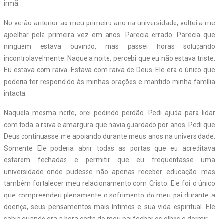
irmã.
No verão anterior ao meu primeiro ano na universidade, voltei a me
ajoelhar pela primeira vez em anos. Parecia errado. Parecia que
ninguém estava ouvindo, mas passei horas soluçando
incontrolavelmente. Naquela noite, percebi que eu não estava triste.
Eu estava com raiva. Estava com raiva de Deus. Ele era o único que
poderia ter respondido às minhas orações e mantido minha família
intacta.
Naquela mesma noite, orei pedindo perdão. Pedi ajuda para lidar
com toda a raiva e amargura que havia guardado por anos. Pedi que
Deus continuasse me apoiando durante meus anos na universidade.
Somente Ele poderia abrir todas as portas que eu acreditava
estarem fechadas e permitir que eu frequentasse uma
universidade onde pudesse não apenas receber educação, mas
também fortalecer meu relacionamento com Cristo. Ele foi o único
que compreendeu plenamente o sofrimento do meu pai durante a
doença, seus pensamentos mais íntimos e sua vida espiritual. Ele
sabia quando era a hora certa do meu pai fechar os olhos e dormir.