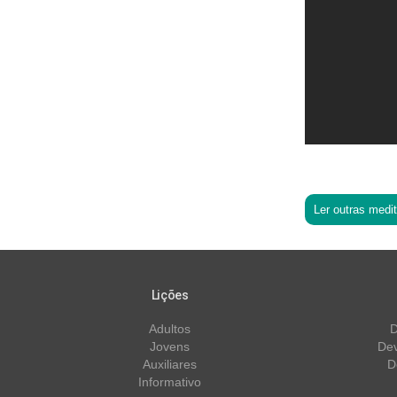
Ler outras medi
Lições
Adultos
D
Jovens
Dev
Auxiliares
D
Informativo