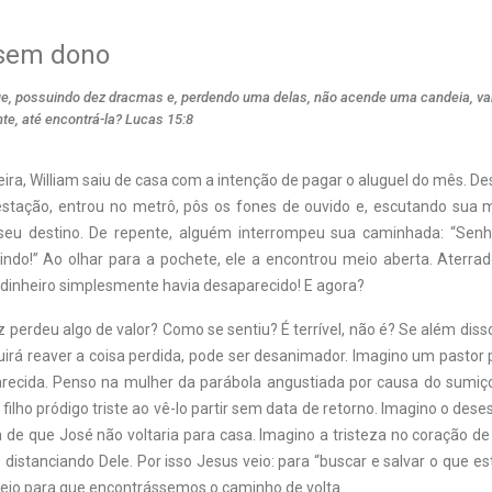
 sem dono
ue, possuindo dez dracmas e, perdendo uma delas, não acende uma candeia, var
te, até encontrá-la? Lucas 15:8
eira, William saiu de casa com a intenção de pagar o aluguel do mês. 
stação, entrou no metrô, pôs os fones de ouvido e, escutando sua m
seu destino. De repente, alguém interrompeu sua caminhada: “Senho
aindo!” Ao olhar para a pochete, ele a encontrou meio aberta. Aterra
 dinheiro simplesmente havia desaparecido! E agora?
perdeu algo de valor? Como se sentiu? É terrível, não é? Se além dis
irá reaver a coisa perdida, pode ser desanimador. Imagino um pasto
recida. Penso na mulher da parábola angustiada por causa do sumi
 filho pródigo triste ao vê-lo partir sem data de retorno. Imagino o des
a de que José não voltaria para casa. Imagino a tristeza no coração d
 distanciando Dele. Por isso Jesus veio: para “buscar e salvar o que es
 veio para que encontrássemos o caminho de volta.