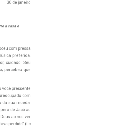
30 de janeiro
re a casa e
Desceu com pressa
úsica preferida,
r, cuidado. Seu
do, percebeu que
so você pressente
r preocupado com
ço da sua moeda.
espero de Jacó ao
e Deus ao nos ver
tava perdido” (Lc