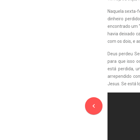
Naquela sexta-fe
dinheiro perdid
encontrado um “
havia deixado ca
com os dois, e a
Deus perdeu Seu
para que isso o
está perdida, u
arrependido con
Jesus. Se está l
navigate_before