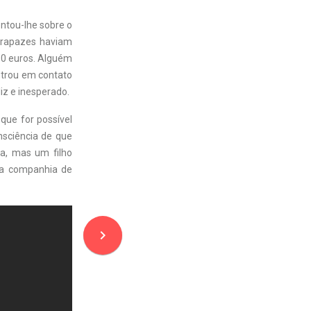
ontou-lhe sobre o
s rapazes haviam
50 euros. Alguém
entrou em contato
iz e inesperado.
que for possível
nsciência de que
ha, mas um filho
e a companhia de
navigate_next