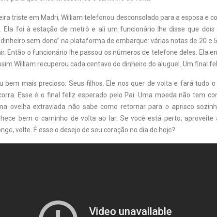
ira triste em Madri, William telefonou desconsolado para a esposa e c
o. Ela foi à estação de metrô e ali um funcionário lhe disse que doi
dinheiro sem dono” na plataforma de embarque: várias notas de 20 e 
ir. Então o funcionário lhe passou os números de telefone deles. Ela 
ssim William recuperou cada centavo do dinheiro do aluguel. Um final fel
 bem mais precioso: Seus filhos. Ele nos quer de volta e fará tudo o 
corra. Esse é o final feliz esperado pelo Pai. Uma moeda não tem co
ma ovelha extraviada não sabe como retornar para o aprisco sozin
hece bem o caminho de volta ao lar. Se você está perto, aproveit
onge, volte. É esse o desejo de seu coração no dia de hoje?