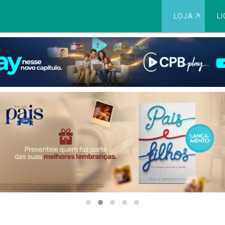
LOJA
⇱
LI