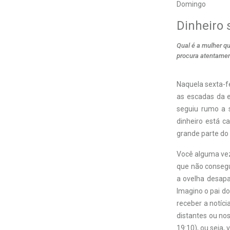
Domingo
Dinheiro
Qual é a mulher q
procura atentamen
N
aquela sexta-f
as escadas da e
seguiu rumo a 
dinheiro está c
grande parte do
Você alguma vez 
que não consegu
a ovelha desapa
Imagino o pai do
receber a notíci
distantes ou nos
19:10), ou seja,