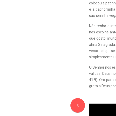
colocou a patinh
é a cachorrinha
cachorrinha veg
Não tenho a int
nos escolhe ant
que gosto muito
alma Se agrada. 
verso esteja se
simplesmente um
O Senhor nos es
valiosa. Deus nos
41:9). Oro para
grata a Deus por
navigate_before