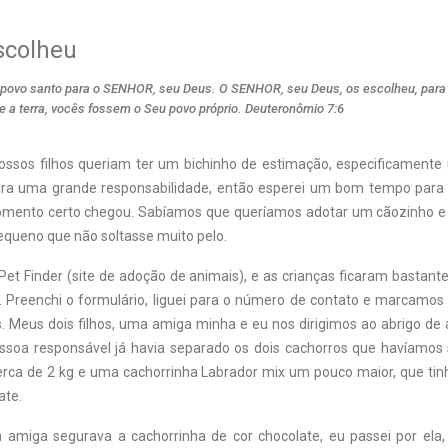
scolheu
povo santo para o SENHOR, seu Deus. O SENHOR, seu Deus, os escolheu, para 
e a terra, vocês fossem o Seu povo próprio. Deuteronômio 7:6
ossos filhos queriam ter um bichinho de estimação, especificamente
 era uma grande responsabilidade, então esperei um bom tempo para
omento certo chegou. Sabíamos que queríamos adotar um cãozinho 
equeno que não soltasse muito pelo.
et Finder (site de adoção de animais), e as crianças ficaram bastan
. Preenchi o formulário, liguei para o número de contato e marcamos
s. Meus dois filhos, uma amiga minha e eu nos dirigimos ao abrigo de
soa responsável já havia separado os dois cachorros que havíamos
rca de 2 kg e uma cachorrinha Labrador mix um pouco maior, que tinh
ate.
amiga segurava a cachorrinha de cor chocolate, eu passei por ela,