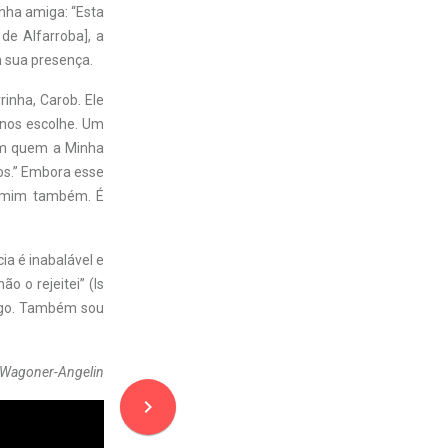
inha amiga: “Esta
de Alfarroba], a
 sua presença.
inha, Carob. Ele
 nos escolhe. Um
 em quem a Minha
ios.” Embora esse
 a mim também. É
a é inabalável e
ão o rejeitei” (Is
migo. Também sou
 Wagoner-Angelin
navigate_next