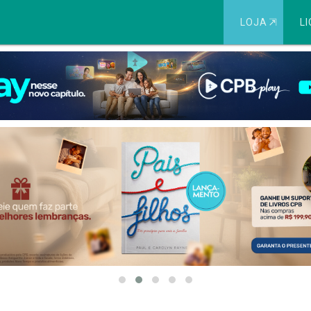
LOJA
⇱
LI