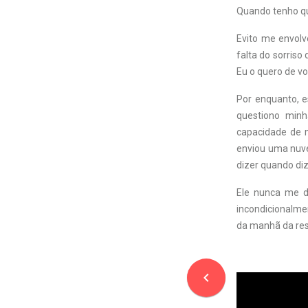
Quando tenho qu
Evito me envolv
falta do sorriso
Eu o quero de vo
Por enquanto, 
questiono minh
capacidade de m
enviou uma nuvem
dizer quando di
Ele nunca me d
incondicionalme
da manhã da res
navigate_before