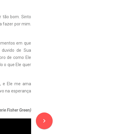
r tão bom. Sinto
va fazer por mim.
momentos em que
, duvido de Sua
mbro de como Ele
do o que Ele quer
a, e Ele me ama
ivo na esperança
erie Fisher Green}
navigate_next