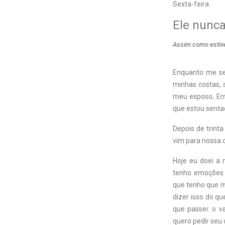
Sexta-feira
Ele nunc
Assim como estive
Enquanto me se
minhas costas, 
meu esposo, Err
que estou senta
Depois de trint
vim para nossa c
Hoje eu doei a 
tenho emoções d
que tenho que m
dizer isso do q
que passei: o v
quero pedir seu