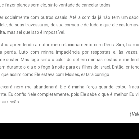
e fazer planos sem ele, sinto vontade de cancelar todos.
er socialmente com outros casais. Até a comida já não tem um sabo
 dele, de suas travessuras, de sua comida e de tudo o que ele costuma
lta, mas sei que isso é impossível.
estou aprendendo a nutrir meu relacionamento com Deus. Sim, há 
a perda. Luto com minha impaciência por respostas e, às vezes
e suster. Mas logo sinto o calor do sol em minhas costas e me le
 durante o dia e o fogo à noite para os filhos de Israel. Então, enten
z que assim como Ele estava com Moisés, estará comigo.
eixará nem me abandonará. Ele é minha força quando estou frac
nte. Eu confio Nele completamente, pois Ele sabe o que é melhor. Eu v
surreição.
{ Val