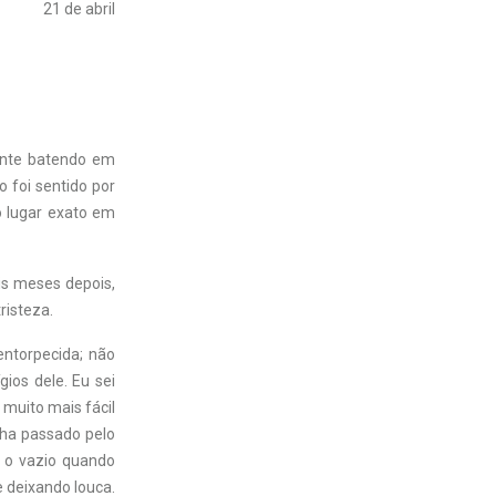
21 de abril
ente batendo em
 foi sentido por
o lugar exato em
is meses depois,
risteza.
entorpecida; não
ios dele. Eu sei
muito mais fácil
nha passado pelo
… o vazio quando
 deixando louca.