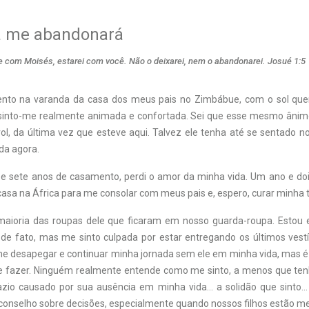
a me abandonará
 com Moisés, estarei com você. Não o deixarei, nem o abandonarei. Josué 1:5
nto na varanda da casa dos meus pais no Zimbábue, com o sol qu
sinto-me realmente animada e confortada. Sei que esse mesmo ânimo
ol, da última vez que esteve aqui. Talvez ele tenha até se sentado n
da agora.
a e sete anos de casamento, perdi o amor da minha vida. Um ano e do
asa na África para me consolar com meus pais e, espero, curar minha t
maioria das roupas dele que ficaram em nosso guarda-roupa. Estou 
e fato, mas me sinto culpada por estar entregando os últimos vestíg
e desapegar e continuar minha jornada sem ele em minha vida, mas é 
ue fazer. Ninguém realmente entende como me sinto, a menos que te
azio causado por sua ausência em minha vida… a solidão que sinto
 conselho sobre decisões, especialmente quando nossos filhos estão me