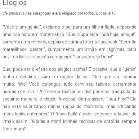
Elogios
Ele ensinava nas sinagogas e era elogiado por todos. Lucas 4:15
“Você é um gênio!”, exclama o pai para um filho inflado, depois de
uma boa nota em matemática. “Sua roupa está linda hoje, amiga!”,
comenta uma menina, depois de curtir a foto no Facebook. “Sermão
maravilhoso, pastor!”, cumprimenta um irmão em lágrimas, para
ouvir do líder a resposta corriqueira: “Louvado seja Deus!”
Qual pode ser o efeito dos elogios acima? É possível que o “gênio”
tenha entendido assim o exagero do pai: “Nem precisa estudar
muito, filho! Você consegue tudo com seu talento, certamente
herdado de mim!” A “menina fashion do dia” pode ter traduzido da
seguinte maneira o elogio: “Invejosa! Como assim, ‘linda hoje’? Ela
não está valorizando minha roupa do momento, mas criticando
meus looks anteriores.” O “novo Bullón” pode entender o louvor do
irmão assim: “Glórias a mim! Minhas técnicas de oratória sempre
funcionam!”