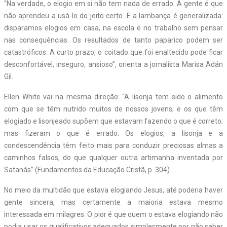
“Na verdade, o elogio em si não tem nada de errado. A gente é que
não aprendeu a usá-lo do jeito certo. E a lambança é generalizada:
disparamos elogios em casa, na escola e no trabalho sem pensar
nas consequências. Os resultados de tanto paparico podem ser
catastróficos. A curto prazo, o coitado que foi enaltecido pode ficar
desconfortável, inseguro, ansioso”, orienta a jornalista Marisa Adán
Gil.
Ellen White vai na mesma direção: “A lisonja tem sido o alimento
com que se têm nutrido muitos de nossos jovens; e os que têm
elogiado e lisonjeado supõem que estavam fazendo o que é correto;
mas fizeram o que é errado. Os elogios, a lisonja e a
condescendência têm feito mais para conduzir preciosas almas a
caminhos falsos, do que qualquer outra artimanha inventada por
Satanás” (Fundamentos da Educação Cristã, p. 304).
No meio da multidão que estava elogiando Jesus, até poderia haver
gente sincera, mas certamente a maioria estava mesmo
interessada em milagres. O pior é que quem o estava elogiando não
podia usar os qualificativos adequados simplesmente por não saber