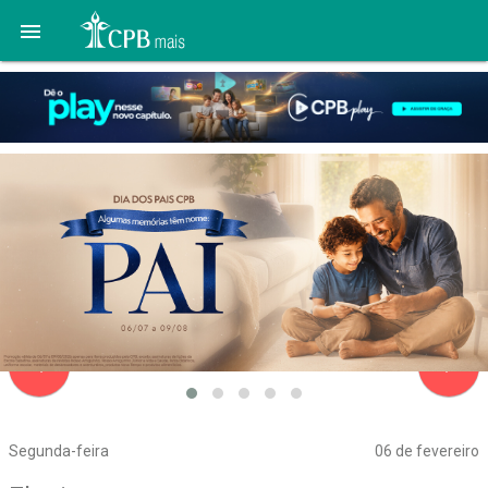

navigate_before
navigate_next
Segunda-feira
06 de fevereiro