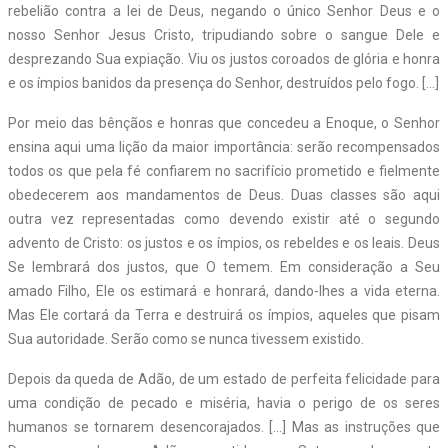
rebelião contra a lei de Deus, negando o único Senhor Deus e o
nosso Senhor Jesus Cristo, tripudiando sobre o sangue Dele e
desprezando Sua expiação. Viu os justos coroados de glória e honra
e os ímpios banidos da presença do Senhor, destruídos pelo fogo. […]
Por meio das bênçãos e honras que concedeu a Enoque, o Senhor
ensina aqui uma lição da maior importância: serão recompensados
todos os que pela fé confiarem no sacrifício prometido e fielmente
obedecerem aos mandamentos de Deus. Duas classes são aqui
outra vez representadas como devendo existir até o segundo
advento de Cristo: os justos e os ímpios, os rebeldes e os leais. Deus
Se lembrará dos justos, que O temem. Em consideração a Seu
amado Filho, Ele os estimará e honrará, dando-lhes a vida eterna.
Mas Ele cortará da Terra e destruirá os ímpios, aqueles que pisam
Sua autoridade. Serão como se nunca tivessem existido.
Depois da queda de Adão, de um estado de perfeita felicidade para
uma condição de pecado e miséria, havia o perigo de os seres
humanos se tornarem desencorajados. […] Mas as instruções que