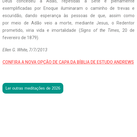
Deus concedeu a Adão, repetidas a Sete e plenamente
exemplificadas por Enoque iluminaram o caminho de trevas e
escuridão, dando esperança às pessoas de que, assim como
por meio de Adão veio a morte, mediante Jesus, o Redentor
prometido, viria vida e imortalidade (
Signs of the Times
, 20 de
fevereiro de 1879).
Ellen G. White, 7/7/2013
CONFIRA A NOVA OPÇÃO DE CAPA DA BÍBLIA DE ESTUDO ANDREWS
Ler outras meditações de 2026