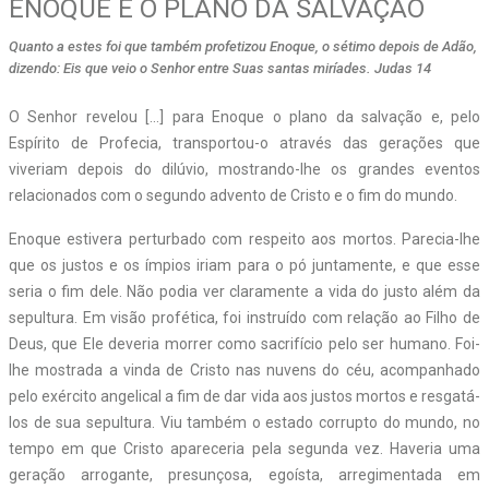
ENOQUE E O PLANO DA SALVAÇÃO
Quanto a estes foi que também profetizou Enoque, o sétimo depois de Adão,
dizendo: Eis que veio o Senhor entre Suas santas miríades. Judas 14
O Senhor revelou […] para Enoque o plano da salvação e, pelo
Espírito de Profecia, transportou-o através das gerações que
viveriam depois do dilúvio, mostrando-lhe os grandes eventos
relacionados com o segundo advento de Cristo e o fim do mundo.
Enoque estivera perturbado com respeito aos mortos. Parecia-lhe
que os justos e os ímpios iriam para o pó juntamente, e que esse
seria o fim dele. Não podia ver claramente a vida do justo além da
sepultura. Em visão profética, foi instruído com relação ao Filho de
Deus, que Ele deveria morrer como sacrifício pelo ser humano. Foi-
lhe mostrada a vinda de Cristo nas nuvens do céu, acompanhado
pelo exército angelical a fim de dar vida aos justos mortos e resgatá-
los de sua sepultura. Viu também o estado corrupto do mundo, no
tempo em que Cristo apareceria pela segunda vez. Haveria uma
geração arrogante, presunçosa, egoísta, arregimentada em