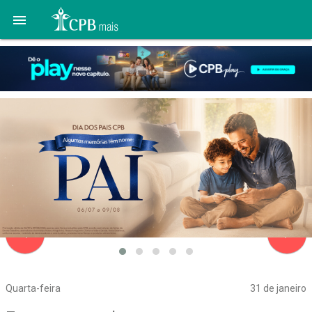

navigate_before
navigate_next
Quarta-feira
31 de janeiro