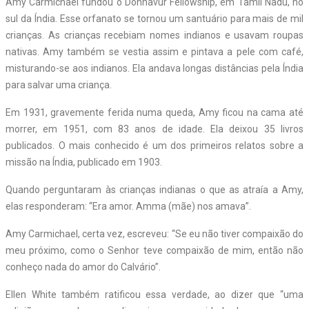
Amy Carmichael fundou o Dohnavur Fellowship, em Tamil Nadu, no
sul da Índia. Esse orfanato se tornou um santuário para mais de mil
crianças. As crianças recebiam nomes indianos e usavam roupas
nativas. Amy também se vestia assim e pintava a pele com café,
misturando-se aos indianos. Ela andava longas distâncias pela Índia
para salvar uma criança.
Em 1931, gravemente ferida numa queda, Amy ficou na cama até
morrer, em 1951, com 83 anos de idade. Ela deixou 35 livros
publicados. O mais conhecido é um dos primeiros relatos sobre a
missão na Índia, publicado em 1903.
Quando perguntaram às crianças indianas o que as atraía a Amy,
elas responderam: “Era amor. Amma (mãe) nos amava”.
Amy Carmichael, certa vez, escreveu: “Se eu não tiver compaixão do
meu próximo, como o Senhor teve compaixão de mim, então não
conheço nada do amor do Calvário”.
Ellen White também ratificou essa verdade, ao dizer que “uma