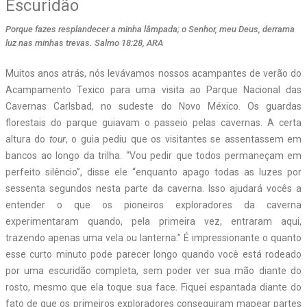
Escuridão
Porque fazes resplandecer a minha lâmpada; o Senhor, meu Deus, derrama
luz nas minhas trevas. Salmo 18:28, ARA
M
uitos anos atrás, nós levávamos nossos acampantes de verão do
Acampamento Texico para uma visita ao Parque Nacional das
Cavernas Carlsbad, no sudeste do Novo México. Os guardas
florestais do parque guiavam o passeio pelas cavernas. A certa
altura do
tour
, o guia pediu que os visitantes se assentassem em
bancos ao longo da trilha. “Vou pedir que todos permaneçam em
perfeito silêncio”, disse ele “enquanto apago todas as luzes por
sessenta segundos nesta parte da caverna. Isso ajudará vocês a
entender o que os pioneiros exploradores da caverna
experimentaram quando, pela primeira vez, entraram aqui,
trazendo apenas uma vela ou lanterna.” É impressionante o quanto
esse curto minuto pode parecer longo quando você está rodeado
por uma escuridão completa, sem poder ver sua mão diante do
rosto, mesmo que ela toque sua face. Fiquei espantada diante do
fato de que os primeiros exploradores conseguiram mapear partes