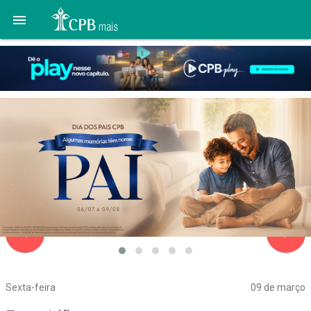

navigate_before
navigate_next
Sexta-feira
09 de março