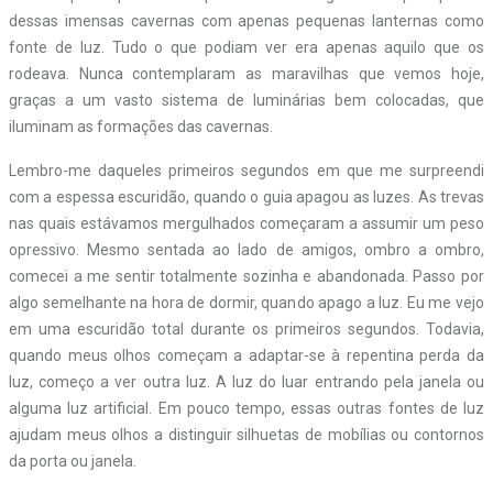
dessas imensas cavernas com apenas pequenas lanternas como
fonte de luz. Tudo o que podiam ver era apenas aquilo que os
rodeava. Nunca contemplaram as maravilhas que vemos hoje,
graças a um vasto sistema de luminárias bem colocadas, que
iluminam as formações das cavernas.
Lembro-me daqueles primeiros segundos em que me surpreendi
com a espessa escuridão, quando o guia apagou as luzes. As trevas
nas quais estávamos mergulhados começaram a assumir um peso
opressivo. Mesmo sentada ao lado de amigos, ombro a ombro,
comecei a me sentir totalmente sozinha e abandonada. Passo por
algo semelhante na hora de dormir, quando apago a luz. Eu me vejo
em uma escuridão total durante os primeiros segundos. Todavia,
quando meus olhos começam a adaptar-se à repentina perda da
luz, começo a ver outra luz. A luz do luar entrando pela janela ou
alguma luz artificial. Em pouco tempo, essas outras fontes de luz
ajudam meus olhos a distinguir silhuetas de mobílias ou contornos
da porta ou janela.