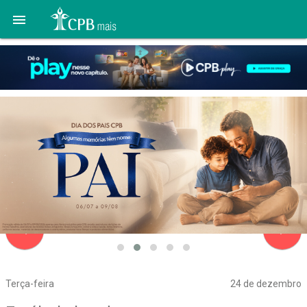

navigate_before
navigate_next
Terça-feira
24 de dezembro