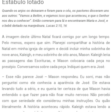
Estábulo lotado
Quando os anjos os deixaram e foram para o céu, os pastores disseram uns
aos outros: “Vamos a Belém, e vejamos isso que aconteceu, e que o Senhor
nos deu a conhecer”. Então correram para lá e encontraram Maria e José, e
o bebê deitado na manjedoura. Lucas 2:15, 16
A imagem deste último Natal ficará comigo por um longo tempo.
Pelo menos, espero que sim. Planejei compartilhar a história de
Natal em minha igreja de origem e decidi incluir minha sobrinha de
nove anos, Kaleigh, e meu sobrinho de oito anos, Mason. Kaleigh leria
as passagens das Escrituras, e Mason colocaria cada peça no
presépio. Conversamos sobre cada peça. Indiquei quem era José.
– Esse não parece José – Mason respondeu. Eu sorri, mas não
perguntei como ele conhecia a aparência de José. Ele estava
levando tudo a sério, e eu queria ter certeza de que Mason havia
entendido o que fazer para não ficar muito nervoso. Não percebi
com que seriedade ele considerou minhas instruções. Ou quão
literalmente. A história aconteceu rápido. Kaleigh estava lendo a