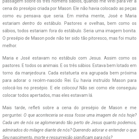
passagem sobre os três homens sábios, quando me virei para ver a
cena do presépio criada por Mason. Ele não havia colocado as peças
como eu pensava que seria. Em minha mente, José e Maria
estariam
dentro
do estábulo. Pastores e ovelhas, bem como os
sábios, todos estariam
fora
do estábulo. Seria uma imagem bonita.
O presépio de Mason pode não ter sido tão pitoresco, mas foi muito
melhor.
Maria e José estavam no estábulo com Jesus. Assim como os
pastores. E todos os animais. E os três sábios. Estava bem lotado em
torno da manjedoura. Cada estatueta era agrupada bem próxima
para adorar o recém-nascido Rei. Eu havia instruído Mason para
colocá-los no presépio. E ele colocou! Não sei como ele conseguiu
colocar todos apertados, mas eles estavam lá.
Mais tarde, refleti sobre a cena do presépio de Mason e me
perguntei:
O que aconteceria se essa fosse uma imagem de nós hoje?
Cada um de nós se aglomerando tão perto de Jesus quanto podemos,
admirados do milagre diante de nós? Querendo adorar e entender o que
Seu nascimento, morte e ressurreição significam para nós?