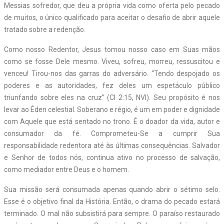
Messias sofredor, que deu a própria vida como oferta pelo pecado
de muitos, o único qualificado para aceitar o desafio de abrir aquele
tratado sobre a redenção.
Como nosso Redentor, Jesus tomou nosso caso em Suas mãos
como se fosse Dele mesmo. Viveu, sofreu, morreu, ressuscitou e
venceu! Tirou-nos das garras do adversário. “Tendo despojado os
poderes e as autoridades, fez deles um espetáculo público
triunfando sobre eles na cruz” (Cl 2:15, NVI). Seu propósito é nos
levar ao Éden celestial. Soberano e régio, é um em poder e dignidade
com Aquele que está sentado no trono. É o doador da vida, autor e
consumador da fé. Comprometeu-Se a cumprir Sua
responsabilidade redentora até às últimas consequências. Salvador
e Senhor de todos nós, continua ativo no processo de salvação,
como mediador entre Deus e o homem.
Sua missão será consumada apenas quando abrir o sétimo selo.
Esse é o objetivo final da História. Então, o drama do pecado estará
terminado. O mal não subsistirá para sempre. O paraíso restaurado