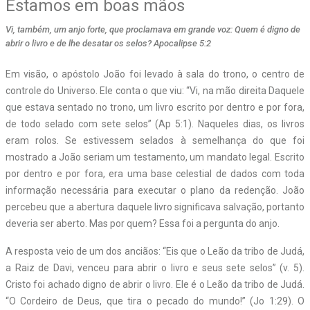
Estamos em boas mãos
Vi, também, um anjo forte, que proclamava em grande voz: Quem é digno de
abrir o livro e de lhe desatar os selos? Apocalipse 5:2
Em visão, o apóstolo João foi levado à sala do trono, o centro de
controle do Universo. Ele conta o que viu: “Vi, na mão direita Daquele
que estava sentado no trono, um livro escrito por dentro e por fora,
de todo selado com sete selos” (Ap 5:1). Naqueles dias, os livros
eram rolos. Se estivessem selados à semelhança do que foi
mostrado a João seriam um testamento, um mandato legal. Escrito
por dentro e por fora, era uma base celestial de dados com toda
informação necessária para executar o plano da redenção. João
percebeu que a abertura daquele livro significava salvação, portanto
deveria ser aberto. Mas por quem? Essa foi a pergunta do anjo.
A resposta veio de um dos anciãos: “Eis que o Leão da tribo de Judá,
a Raiz de Davi, venceu para abrir o livro e seus sete selos” (v. 5).
Cristo foi achado digno de abrir o livro. Ele é o Leão da tribo de Judá.
“O Cordeiro de Deus, que tira o pecado do mundo!” (Jo 1:29). O