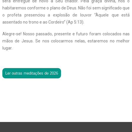
será entregue de novo a Seu criador. Pela graça divina, nós o
habitaremos conforme o plano de Deus. Não foi sem significado que
o profeta presenciou a explosão de louvor “Àquele que está
assentado no trono e ao Cordeiro” (Ap 5:13).
Alegre-se! Nosso passado, presente e futuro foram colocados nas
mãos de Jesus. Se nos colocarmos nelas, estaremos no melhor
lugar.
Ler outras meditações de 2026