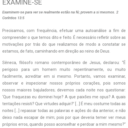
EXAMINE-SE
Examinem-se para ver se realmente estão na fé; provem a si mesmos. 2
Coríntios 13:5
P
recisamos, com frequência, efetuar uma autoanálise a fim de
compreender o que temos dito e feito. É necessário refletir sobre as
motivações por trás do que realizamos de modo a constatar se
estamos, de fato, caminhando em direção ao reino de Deus.
Sêneca, filósofo romano contemporâneo de Jesus, declarou: “É
perigoso para um homem muito repentinamente, ou muito
facilmente, acreditar em si mesmo. Portanto, vamos examinar,
observar e inspecionar nossos próprios corações, pois somos
nossos maiores bajuladores; devemos cada noite nos questionar:
‘Que fraquezas eu dominei hoje? A que paixões me opus? A quais
tentações resisti? Que virtudes adquiri?’ […] É meu costume todas as
noites […] repassar todas as palavras e ações do dia anterior; e não
deixo nada escapar de mim; pois por que deveria temer ver meus
próprios erros, quando posso aconselhar e perdoar a mim mesmo?”