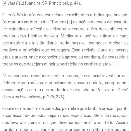
(
A Vida Feliz
[Jandira, SP: Princípios], p. 44).
Ellen G. White oferece conselhos semelhantes a todos que buscam
formar um caráter justo: “Tornem […] as ações de cada dia assunto
de cuidadosa reflexão e deliberado exame, a fim de conhecerem
melhor seus hábitos de vida. Mediante a análise íntima de cada
circunstância da vida diária, seria possível conhecer melhor os
motivos e princípios que os regem. Essa revisão diária de nossos
atos, para ver onde a consciência aprova ou condena, é necessária a
todos os que desejam atingir a perfeição no caráter cristão. […]
“Para conhecermos bem a nós mesmos, é essencial investigarmos
fielmente os motivos e princípios de nossa conduta, comparando
nossas ações com a norma de dever revelada na Palavra de Deus”
(
Obreiros Evangélicos
, p. 275, 276).
Esse exame, ao fim de cada dia, permitirá que tanto a oração quanto
a confissão de pecados sejam mais específicas. Além do mais, isso
nos levará a pensar no que deveríamos ter dito ou feito. Assim,
também podemos planejar como proceder corretamente quando