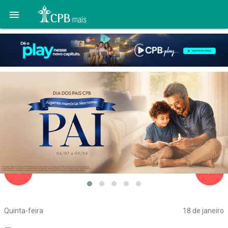

navigate_before
navigate_next
Quinta-feira
18 de janeiro