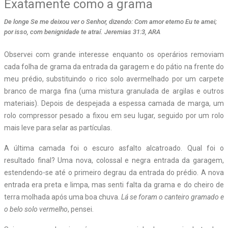
Exatamente como a grama
De longe Se me deixou ver o Senhor, dizendo: Com amor eterno Eu te amei;
por isso, com benignidade te atraí. Jeremias 31:3, ARA
Observei com grande interesse enquanto os operários removiam
cada folha de grama da entrada da garagem e do pátio na frente do
meu prédio, substituindo o rico solo avermelhado por um carpete
branco de marga fina (uma mistura granulada de argilas e outros
materiais). Depois de despejada a espessa camada de marga, um
rolo compressor pesado a fixou em seu lugar, seguido por um rolo
mais leve para selar as partículas.
A última camada foi o escuro asfalto alcatroado. Qual foi o
resultado final? Uma nova, colossal e negra entrada da garagem,
estendendo-se até o primeiro degrau da entrada do prédio. A nova
entrada era preta e limpa, mas senti falta da grama e do cheiro de
terra molhada após uma boa chuva.
Lá se foram o canteiro gramado e
o belo solo vermelho
, pensei.