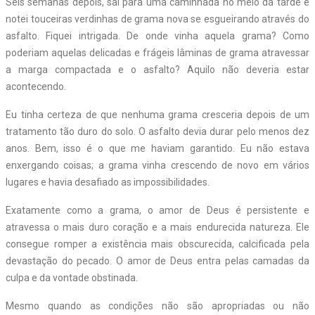
Seis semanas depois, saí para uma caminhada no meio da tarde e
notei touceiras verdinhas de grama nova se esgueirando através do
asfalto. Fiquei intrigada. De onde vinha aquela grama? Como
poderiam aquelas delicadas e frágeis lâminas de grama atravessar
a marga compactada e o asfalto? Aquilo não deveria estar
acontecendo.
Eu tinha certeza de que nenhuma grama cresceria depois de um
tratamento tão duro do solo. O asfalto devia durar pelo menos dez
anos. Bem, isso é o que me haviam garantido. Eu não estava
enxergando coisas; a grama vinha crescendo de novo em vários
lugares e havia desafiado as impossibilidades.
Exatamente como a grama, o amor de Deus é persistente e
atravessa o mais duro coração e a mais endurecida natureza. Ele
consegue romper a existência mais obscurecida, calcificada pela
devastação do pecado. O amor de Deus entra pelas camadas da
culpa e da vontade obstinada.
Mesmo quando as condições não são apropriadas ou não