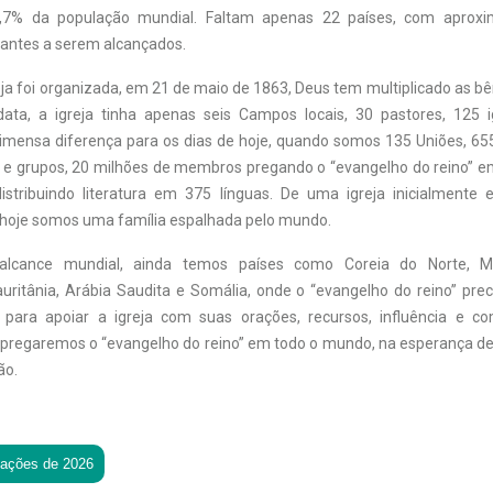
7,7% da população mundial. Faltam apenas 22 países, com aprox
tantes a serem alcançados.
eja foi organizada, em 21 de maio de 1863, Deus tem multiplicado as b
ata, a igreja tinha apenas seis Campos locais, 30 pastores, 125 i
ensa diferença para os dias de hoje, quando somos 135 Uniões, 65
as e grupos, 20 milhões de membros pregando o “evangelho do reino” 
istribuindo literatura em 375 línguas. De uma igreja inicialmente 
 hoje somos uma família espalhada pelo mundo.
alcance mundial, ainda temos países como Coreia do Norte, Ma
uritânia, Arábia Saudita e Somália, onde o “evangelho do reino” prec
 para apoiar a igreja com suas orações, recursos, influência e c
regaremos o “evangelho do reino” em todo o mundo, na esperança de v
ão.
tações de 2026