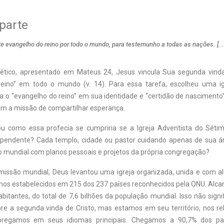
parte
te evangelho do reino por todo o mundo, para testemunho a todas as nações. [..
ético, apresentado em Mateus 24, Jesus vincula Sua segunda vind
reino” em todo o mundo (v. 14). Para essa tarefa, escolheu uma ig
va o “evangelho do reino” em sua identidade e “certidão de nascimento
m a missão de compartilhar esperança.
ou como essa profecia se cumpriria se a Igreja Adventista do Séti
pendente? Cada templo, cidade ou pastor cuidando apenas de sua ár
 mundial com planos pessoais e projetos da própria congregação?
missão mundial, Deus levantou uma igreja organizada, unida e com al
s estabelecidos em 215 dos 237 países reconhecidos pela ONU. Alc
abitantes, do total de 7,6 bilhões da população mundial. Isso não signi
re a segunda vinda de Cristo, mas estamos em seu território, nos 
pregamos em seus idiomas principais. Chegamos a 90,7% dos pa