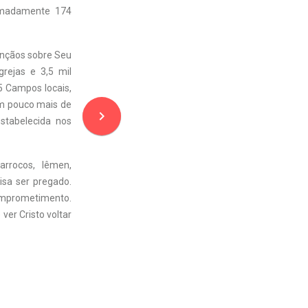
imadamente 174
ênçãos sobre Seu
grejas e 3,5 mil
5 Campos locais,
em pouco mais de
navigate_next
estabelecida nos
rrocos, Iêmen,
isa ser pregado.
omprometimento.
er Cristo voltar