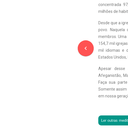
concentrada 9
milhões de habi
Desde que a igr
povo. Naquela d
membros. Uma im
154,7 mil igrej
navigate_before
mil idiomas e d
Estados Unidos,
Apesar desse 
Afeganistão, Ma
Faça sua parte
Somente assim p
em nossa geraç
Ler outras medi