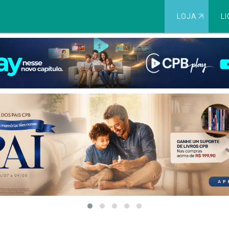
LOJA
⇱
LI