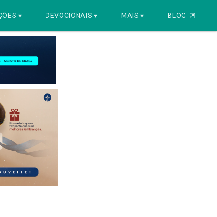
ÇÕES ▾
DEVOCIONAIS ▾
MAIS ▾
BLOG
⇱