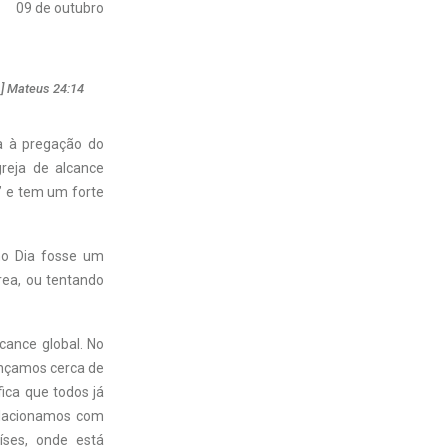
09 de outubro
.] Mateus 24:14
a à pregação do
reja de alcance
” e tem um forte
mo Dia fosse um
ea, ou tentando
cance global. No
ançamos cerca de
fica que todos já
relacionamos com
íses, onde está