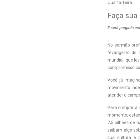
Quarta-feira
Faça sua 
E será pregado es
No sermão prof
“evangelho do 
mundial, que le
compromisso co
Você já imagin
movimento inde
atender o campo
Para cumprir a 
momento, estamo
7,5 bilhões de h
saibam algo sob
sua cultura e 