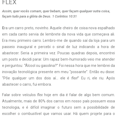
FLEX
Assim, quer vocês comam, quer bebam, quer façam qualquer outra coisa,
façam tudo para a glória de Deus. 1 Coríntios 10:31
E
ra um carro preto, novinho. Aquele cheiro de coisa nova espalhado
em cada canto servia de lembrete da nova vida que começava ali.
Era meu primeiro carro. Lembro-me de quando saí da loja para um
passeio inaugural e percebi o sinal de luz indicando a hora de
abastecer. Seria a primeira vez. Poucas quadras depois, encontrei
um posto e decidi parar. Um rapaz bem-humorado veio me atender
e perguntou: “Álcool ou gasolina?” Foi nessa hora que me lembrei da
inovação tecnológica presente em meu “possante”. Então eu disse:
“Põe qualquer um dos dois aí… ele é
flex
!” Eu ri, ele riu. Após
abastecer o carro, fui embora.
Falar sobre veículos
flex
hoje em dia é falar de algo bem comum.
Atualmente, mais de 80% dos carros em nosso país possuem essa
tecnologia, e é difícil imaginar o futuro sem a possibilidade de
escolher o combustível que vamos usar. Há quem projete para o