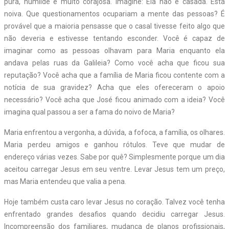
pura, humilde e muito corajosa. Imagine: Ela não é casada. Está
noiva. Que questionamentos ocupariam a mente das pessoas? É
provável que a maioria pensasse que o casal tivesse feito algo que
não deveria e estivesse tentando esconder. Você é capaz de
imaginar como as pessoas olhavam para Maria enquanto ela
andava pelas ruas da Galileia? Como você acha que ficou sua
reputação? Você acha que a família de Maria ficou contente com a
notícia de sua gravidez? Acha que eles ofereceram o apoio
necessário? Você acha que José ficou animado com a ideia? Você
imagina qual passou a ser a fama do noivo de Maria?
Maria enfrentou a vergonha, a dúvida, a fofoca, a família, os olhares.
Maria perdeu amigos e ganhou rótulos. Teve que mudar de
endereço várias vezes. Sabe por quê? Simplesmente porque um dia
aceitou carregar Jesus em seu ventre. Levar Jesus tem um preço,
mas Maria entendeu que valia a pena.
Hoje também custa caro levar Jesus no coração. Talvez você tenha
enfrentado grandes desafios quando decidiu carregar Jesus.
Incompreensão dos familiares, mudança de planos profissionais,