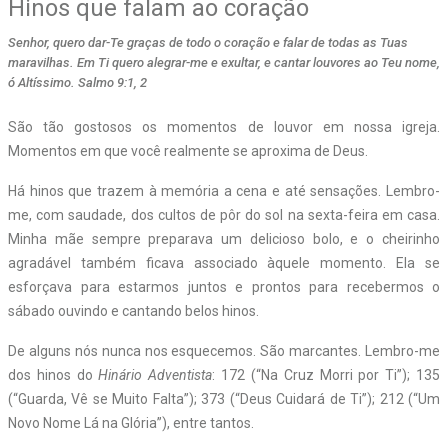
Hinos que falam ao coração
Senhor, quero dar-Te graças de todo o coração e falar de todas as Tuas
maravilhas. Em Ti quero alegrar-me e exultar, e cantar louvores ao Teu nome,
ó Altíssimo. Salmo 9:1, 2
S
ão tão gostosos os momentos de louvor em nossa igreja.
Momentos em que você realmente se aproxima de Deus.
Há hinos que trazem à memória a cena e até sensações. Lembro-
me, com saudade, dos cultos de pôr do sol na sexta-feira em casa.
Minha mãe sempre preparava um delicioso bolo, e o cheirinho
agradável também ficava associado àquele momento. Ela se
esforçava para estarmos juntos e prontos para recebermos o
sábado ouvindo e cantando belos hinos.
De alguns nós nunca nos esquecemos. São marcantes. Lembro-me
dos hinos do
Hinário Adventista
: 172 (“Na Cruz Morri por Ti”); 135
(“Guarda, Vê se Muito Falta”); 373 (“Deus Cuidará de Ti”); 212 (“Um
Novo Nome Lá na Glória”), entre tantos.