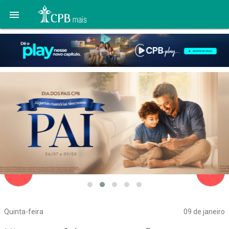

navigate_before
navigate_next
Quinta-feira
09 de janeiro