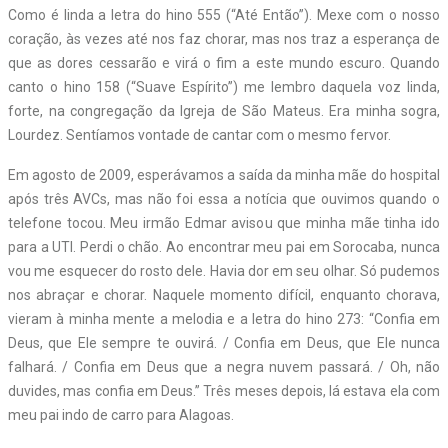
Como é linda a letra do hino 555 (“Até Então”). Mexe com o nosso
coração, às vezes até nos faz chorar, mas nos traz a esperança de
que as dores cessarão e virá o fim a este mundo escuro.
Quando
canto o hino 158 (“Suave Espírito”) me lembro daquela voz linda,
forte, na congregação da Igreja de São Mateus. Era minha sogra,
Lourdez. Sentíamos vontade de cantar com o mesmo fervor.
Em agosto de 2009, esperávamos a saída da minha mãe do hospital
após três AVCs, mas não foi essa a notícia que ouvimos quando o
telefone tocou. Meu irmão Edmar avisou que minha mãe tinha ido
para a UTI. Perdi o chão. Ao encontrar meu pai em Sorocaba, nunca
vou me esquecer do rosto dele. Havia dor em seu olhar. Só pudemos
nos abraçar e chorar. Naquele momento difícil, enquanto chorava,
vieram à minha mente a melodia e a letra do hino 273: “Confia em
Deus, que Ele sempre te ouvirá. / Confia em Deus, que Ele nunca
falhará. / Confia em Deus que a negra nuvem passará. / Oh, não
duvides, mas confia em Deus.” Três meses depois, lá estava ela com
meu pai indo de carro para Alagoas.