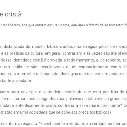
e cristã
O receberam, aos que creram em Seu nome, deu-lhes o direito de se tornarem fi
, distanciada do modelo bíblico-cristão, não é regida pelas demand
 e as práticas da cultura, em geral, contrariam e às vezes são até ofe
é. Nossa identidade cristã é provada a todo momento, e, de repente, s
 um estilo de vida secularizado e um comportamento contradit
nundam a internet e o choque de ideologias que nos cercam podem nos 
stante ansiedade.
dro para enxergar o verdadeiro confronto que está por trás da re
 de nos tornar apenas joguetes manipuláveis no tabuleiro do grande con
ntidade autenticamente cristã, contrária a essa maré dominante? C
 cristão em uma sociedade que se opõe aos preceitos bíblicos?
resentam a resposta: “E conhecerão a verdade, e a verdade os libertará