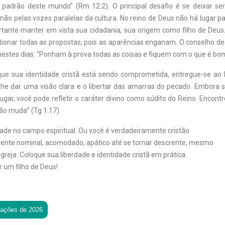
adrão deste mundo” (Rm 12:2). O principal desafio é se deixar se
 não pelas vozes paralelas da cultura. No reino de Deus não há lugar 
ortante manter em vista sua cidadania, sua origem como filho de Deus
stionar todas as propostas, pois as aparências enganam. O conselho de
estes dias: “Ponham à prova todas as coisas e fiquem com o que é bom
ue sua identidade cristã está sendo comprometida, entregue-se ao E
lhe dar uma visão clara e o libertar das amarras do pecado. Embora s
gar, você pode refletir o caráter divino como súdito do Reino. Encont
ão muda” (Tg 1:17).
ade no campo espiritual. Ou você é verdadeiramente cristão
ente nominal, acomodado, apático até se tornar descrente, mesmo
greja. Coloque sua liberdade e identidade cristã em prática.
r um filho de Deus!
tações de 2026