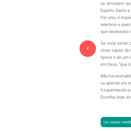
se amoldem ao p
Espírito Santo e
Por isso, é imp
seletivos e que
que necessário n
Se você sente q
navigate_before
único capaz de 
época e de um lu
em Deus, “que n
Não há neutralid
ou apenas um cr
frequentando a i
Escolha, hoje, se
Ler outras medi