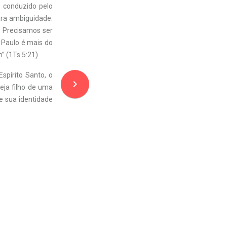
r conduzido pelo
para ambiguidade.
. Precisamos ser
 Paulo é mais do
” (1Ts 5:21).
spírito Santo, o
navigate_next
eja filho de uma
re sua identidade