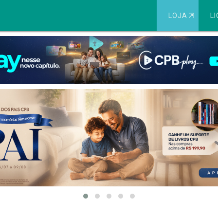
LOJA
⇱
LI