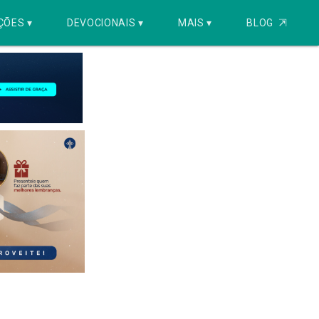
ÇÕES ▾
DEVOCIONAIS ▾
MAIS ▾
BLOG
⇱