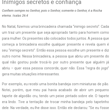
Inimigos secretos e confiança
Confiem sempre no Senhor, pois o Senhor, somente o Senhor, é a Rocha
eterna. Isaías 26:4
No Natal, fizemos uma brincadeira chamada “inimigo secreto”. Cada
um traz um presente que seja apropriado tanto para homem como
para mulher. Os presentes são colocados todos juntos. A pessoa que
começa a brincadeira escolhe qualquer presente e revela quem é
seu “inimigo secreto”. Então essa pessoa escolhe um presente e diz
outro nome. Nessa brincadeira, a pessoa que abriu um presente do
qual não gostou pode trocá-lo por outro presente que alguém já
abriu – quer essa pessoa concorde, quer não. Essa “regra do jogo”
gera muitas situações interessantes.
Por exemplo, eu recebi uma bonita bandeja com miniaturas de pão.
Notei, porém, que meu pai havia acabado de abrir um pequeno
tapete de algodão cru, tendo um peixe pintado sobre ele. O tapete
era lindo. Tive a tentação de trocar minha bandeja pelo tapetinho
dele. Na verdade, eu lhe disse isso. Então ele declarou: “Se eu fosse