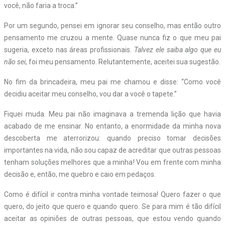
você, não faria a troca.”
Por um segundo, pensei em ignorar seu conselho, mas então outro
pensamento me cruzou a mente. Quase nunca fiz o que meu pai
sugeria, exceto nas áreas profissionais.
Talvez ele saiba algo que eu
não sei
, foi meu pensamento. Relutantemente, aceitei sua sugestão.
No fim da brincadeira, meu pai me chamou e disse: “Como você
decidiu aceitar meu conselho, vou dar a você o tapete.”
Fiquei muda. Meu pai não imaginava a tremenda lição que havia
acabado de me ensinar. No entanto, a enormidade da minha nova
descoberta me aterrorizou: quando preciso tomar decisões
importantes na vida, não sou capaz de acreditar que outras pessoas
tenham soluções melhores que a minha! Vou em frente com minha
decisão e, então, me quebro e caio em pedaços.
Como é difícil ir contra minha vontade teimosa! Quero fazer o que
quero, do jeito que quero e quando quero. Se para mim é tão difícil
aceitar as opiniões de outras pessoas, que estou vendo quando