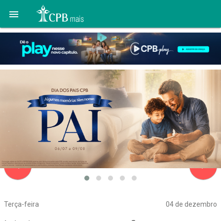

navigate_before
navigate_next
Terça-feira
04 de dezembro