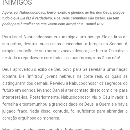
INIMIGOS
Agora, eu, Nabucodonosor, louvo, exalto e glorifico ao Rei dos Céus, porque
tudo o que Ele faz é verdadeiro, e os Seus caminhos são justos. Ele tem
poder para humilhar os que vivem com arrogância. Daniel 4:37
Para Israel, Nabucodonosor era um algoz, um inimigo. Ele os tirou de
sua pátria, destruiu suas casas e incendiou o templo do Senhor. A
simples menção de seu nome evocava desgraça e horror. Os cativos
de Judá o repudiavam com todas as suas forças; mas Deus não!
Deus aproveitou o exílio de Seu povo para Se revelar a uma nação
idólatra. Ele “infiltrou” jovens hebreus na corte real, os quais se
distinguiram dos demais. Revelou a Nabucodonosor os segredos do
futuro em sonhos, levando Daniel a ter contato direto com o rei para
interpretá-los. Posteriormente, Nabucodonosor viu o Céu invadir a
fornalha e testemunhou a grandiosidade de Deus, a Quem ele havia
julgado fraco. Nada disso, contudo, foi suficiente para abrandar o
coração orgulhoso do monarca.
Mas algo mudou esse quadro. Nabucodonosor voltou a sonhar.