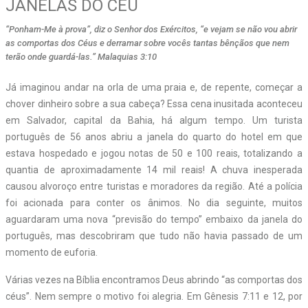
JANELAS DO CÉU
“Ponham-Me à prova”, diz o Senhor dos Exércitos, “e vejam se não vou abrir
as comportas dos Céus e derramar sobre vocês tantas bênçãos que nem
terão onde guardá-las.” Malaquias 3:10
J
á imaginou andar na orla de uma praia e, de repente, começar a
chover dinheiro sobre a sua cabeça? Essa cena inusitada aconteceu
em Salvador, capital da Bahia, há algum tempo. Um turista
português de 56 anos abriu a janela do quarto do hotel em que
estava hospedado e jogou notas de 50 e 100 reais, totalizando a
quantia de aproximadamente 14 mil reais! A chuva inesperada
causou alvoroço entre turistas e moradores da região. Até a polícia
foi acionada para conter os ânimos. No dia seguinte, muitos
aguardaram uma nova “previsão do tempo” embaixo da janela do
português, mas descobriram que tudo não havia passado de um
momento de euforia.
Várias vezes na Bíblia encontramos Deus abrindo “as comportas dos
céus”. Nem sempre o motivo foi alegria. Em Gênesis 7:11 e 12, por