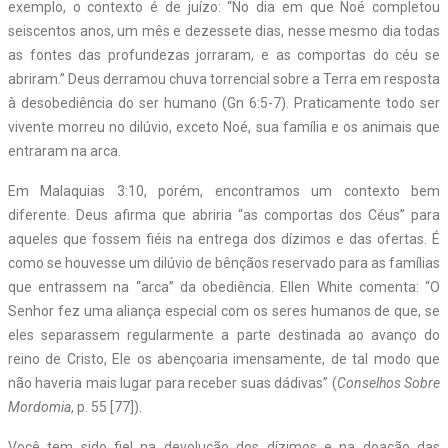
exemplo, o contexto é de juízo: “No dia em que Noé completou
seiscentos anos, um mês e dezessete dias, nesse mesmo dia todas
as fontes das profundezas jorraram, e as comportas do céu se
abriram.” Deus derramou chuva torrencial sobre a Terra em resposta
à desobediência do ser humano (Gn 6:5-7). Praticamente todo ser
vivente morreu no dilúvio, exceto Noé, sua família e os animais que
entraram na arca.
Em Malaquias 3:10, porém, encontramos um contexto bem
diferente. Deus afirma que abriria “as comportas dos Céus” para
aqueles que fossem fiéis na entrega dos dízimos e das ofertas. É
como se houvesse um dilúvio de bênçãos reservado para as famílias
que entrassem na “arca” da obediência. Ellen White comenta: “O
Senhor fez uma aliança especial com os seres humanos de que, se
eles separassem regularmente a parte destinada ao avanço do
reino de Cristo, Ele os abençoaria imensamente, de tal modo que
não haveria mais lugar para receber suas dádivas” (
Conselhos Sobre
Mordomia
, p. 55 [77]).
Você tem sido fiel na devolução dos dízimos e na doação das