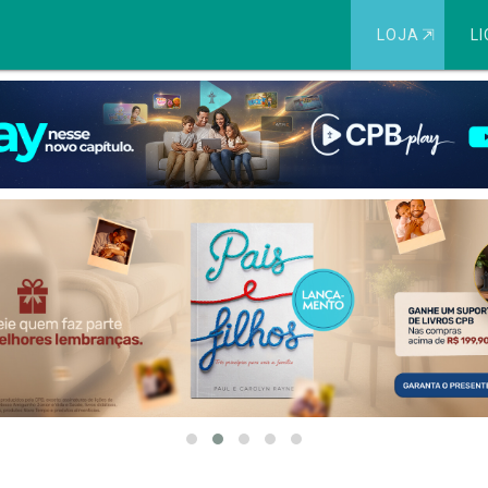
LOJA
⇱
LI