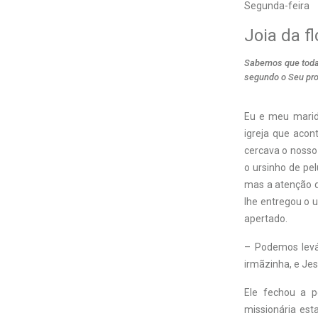
Segunda-feira
Joia da f
Sabemos que toda
segundo o Seu pr
Eu e meu marid
igreja que aco
cercava o nosso
o ursinho de pel
mas a atenção de
lhe entregou o u
apertado.
– Podemos levá
irmãzinha, e Je
Ele fechou a p
missionária est