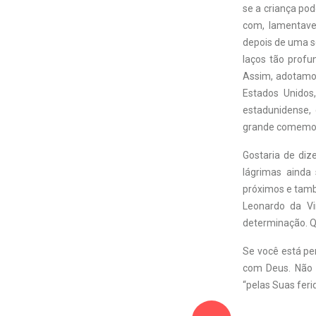
se a criança pod
com, lamentave
depois de uma s
laços tão profu
Assim, adotamos
Estados Unidos
estadunidense,
grande comemora
Gostaria de diz
lágrimas ainda
próximos e tamb
Leonardo da Vi
determinação. Q
Se você está pe
com Deus. Não 
“pelas Suas feri