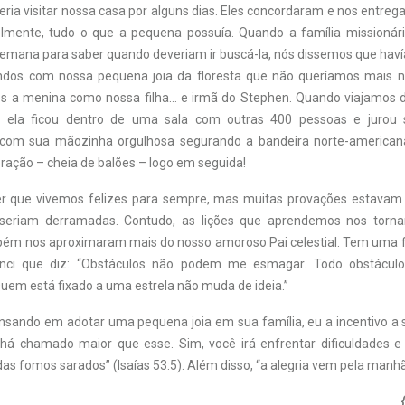
eria visitar nossa casa por alguns dias. Eles concordaram e nos entr
lmente, tudo o que a pequena possuía. Quando a família missionári
emana para saber quando deveriam ir buscá-la, nós dissemos que hav
ndos com nossa pequena joia da floresta que não queríamos mais n
 a menina como nossa filha… e irmã do Stephen. Quando viajamos d
, ela ficou dentro de uma sala com outras 400 pessoas e jurou
 com sua mãozinha orgulhosa segurando a bandeira norte-america
ção – cheia de balões – logo em seguida!
er que vivemos felizes para sempre, mas muitas provações estavam 
 seriam derramadas. Contudo, as lições que aprendemos nos torn
ém nos aproximaram mais do nosso amoroso Pai celestial. Tem uma f
nci que diz: “Obstáculos não podem me esmagar. Todo obstácul
uem está fixado a uma estrela não muda de ideia.”
nsando em adotar uma pequena joia em sua família, eu a incentivo a 
há chamado maior que esse. Sim, você irá enfrentar dificuldades e
das fomos sarados” (Isaías 53:5). Além disso, “a alegria vem pela manhã