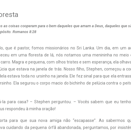
loresta
s as coisas cooperam para o bem daqueles que amam a Deus, daqueles que 
opósito. Romanos 8:28
o, que é pastor, fomos missionários no Sri Lanka. Um dia, em um
nteceu em uma floresta de lá, nós notamos uma menininha no meio 
 carro. Magra e pequena, com olhos tristes e sem esperança, ela olhav
úcia que estava na janela de trás. Nosso filho, Stephen, começou a c
la estava toda no ursinho na janela. Ele fez sinal para que ela entras
rsinho. Ela segurou o corpo macio do bichinho de pelúcia contra o pe
-la para casa? – Stephen perguntou. – Vocês sabem que eu tenh
sus respondeu à minha oração!
orta para que sua nova amiga não “escapasse”. Ao sabermos qu
ava cuidando da pequena órfã abandonada, perguntamos, por insistê