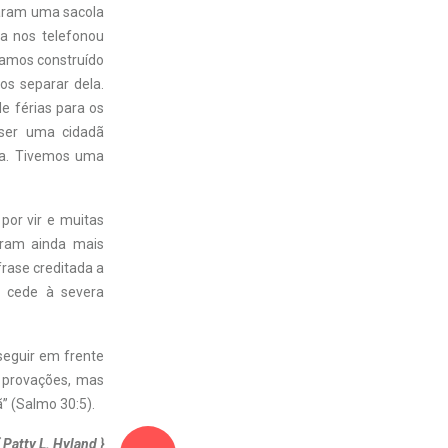
egaram uma sacola
a nos telefonou
íamos construído
os separar dela.
e férias para os
 ser uma cidadã
na. Tivemos uma
por vir e muitas
aram ainda mais
rase creditada a
o cede à severa
seguir em frente
 provações, mas
” (Salmo 30:5).
{ Patty L. Hyland }