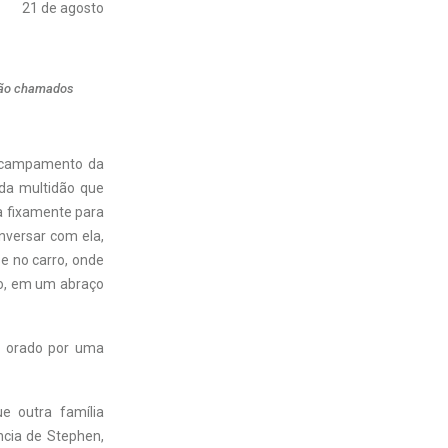
21 de agosto
são chamados
 acampamento da
da multidão que
a fixamente para
onversar com ela,
se no carro, onde
ito, em um abraço
o orado por uma
e outra família
ncia de Stephen,