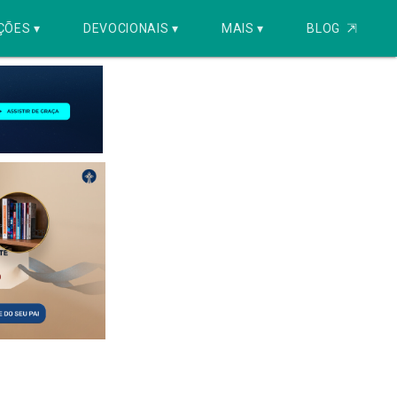
ÇÕES ▾
DEVOCIONAIS ▾
MAIS ▾
BLOG
⇱