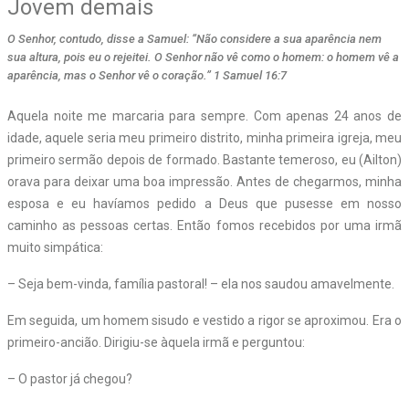
Jovem demais
O Senhor, contudo, disse a Samuel: “Não considere a sua aparência nem
sua altura, pois eu o rejeitei. O Senhor não vê como o homem: o homem vê a
aparência, mas o Senhor vê o coração.” 1 Samuel 16:7
A
quela noite me marcaria para sempre. Com apenas 24 anos de
idade, aquele seria meu primeiro distrito, minha primeira igreja, meu
primeiro sermão depois de formado. Bastante temeroso, eu (Ailton)
orava para deixar uma boa impressão. Antes de chegarmos, minha
esposa e eu havíamos pedido a Deus que pusesse em nosso
caminho as pessoas certas. Então fomos recebidos por uma irmã
muito simpática:
– Seja bem-vinda, família pastoral! – ela nos saudou amavelmente.
Em seguida, um homem sisudo e vestido a rigor se aproximou. Era o
primeiro-ancião. Dirigiu-se àquela irmã e perguntou:
– O pastor já chegou?