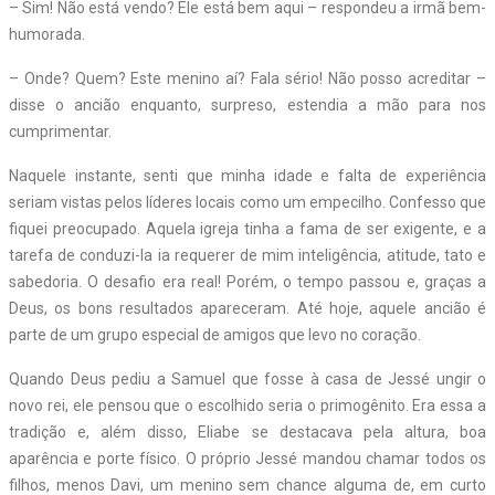
– Sim! Não está vendo? Ele está bem aqui – respondeu a irmã bem-
humorada.
– Onde? Quem? Este menino aí? Fala sério! Não posso acreditar –
disse o ancião enquanto, surpreso, estendia a mão para nos
cumprimentar.
Naquele instante, senti que minha idade e falta de experiência
seriam vistas pelos líderes locais como um empecilho. Confesso que
fiquei preocupado. Aquela igreja tinha a fama de ser exigente, e a
tarefa de conduzi-la ia requerer de mim inteligência, atitude, tato e
sabedoria. O desafio era real! Porém, o tempo passou e, graças a
Deus, os bons resultados apareceram. Até hoje, aquele ancião é
parte de um grupo especial de amigos que levo no coração.
Quando Deus pediu a Samuel que fosse à casa de Jessé ungir o
novo rei, ele pensou que o escolhido seria o primogênito. Era essa a
tradição e, além disso, Eliabe se destacava pela altura, boa
aparência e porte físico. O próprio Jessé mandou chamar todos os
filhos, menos Davi, um menino sem chance alguma de, em curto