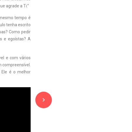
ue agrade a Ti.”
o mesmo tempo é
ulo tenha escrito
isas? Como pedir
s e egoístas? A
vel e com vários
em compreensível.
 Ele é o melhor
navigate_next