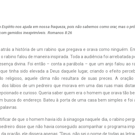
Espírito nos ajuda em nossa fraqueza, pois não sabemos como orar, mas o próp
 com gemidos inexprimíveis. Romanos 8:26
 atrás a história de um rabino que pregava e orava como ninguém. 
 o rabino falou de maneira inspirada. Toda a audiência foi arrebatada
esença divina. Foi então – conta a parábola – que um anjo falou ao 
 que tinha sido elevada a Deus daquele lugar, criando o efeito perceb
do religioso, aquele clima não resultara de suas preces. A oração
a dos lábios de um pedreiro que morava em uma das ruas mais distan
epcionado e curioso. Queria saber quem era o homem que orava tão bem
m busca do endereço. Bateu à porta de uma casa bem simples e foi 
palavras.
tificar de que o homem havia ido à sinagoga naquele dia, o rabino per
pedreiro disse que não havia conseguido acompanhar o programa imp
da oração, ele dissera apenas: “Deus, não sei o nome de todas as letr