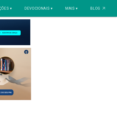
ÇÕES ▾
DEVOCIONAIS ▾
MAIS ▾
BLOG
⇱