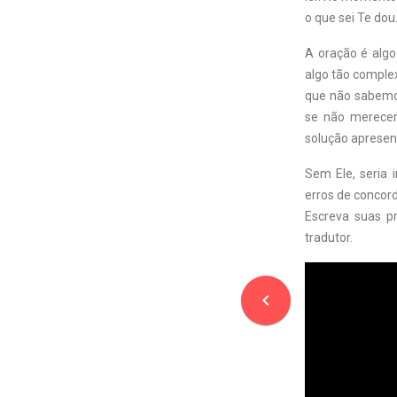
o que sei Te dou
A oração é alg
algo tão complex
que não sabemos
se não merecem
solução apresent
Sem Ele, seria 
erros de concord
Escreva suas p
tradutor.
navigate_before