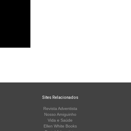
Sites Relacionados
Revista Adventista
Nosso Amiguinho
Vida e Saúde
Ellen White Books