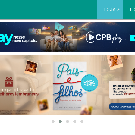
LOJA
⇱
LI