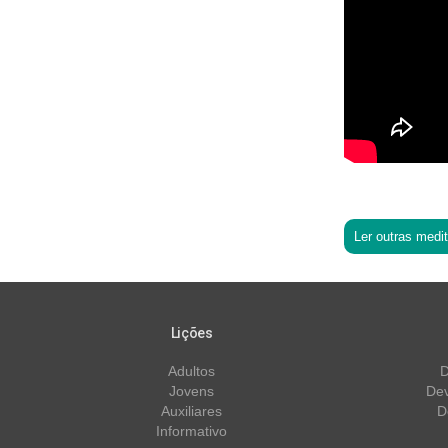
Ler outras medi
Lições
Adultos
D
Jovens
Dev
Auxiliares
D
Informativo