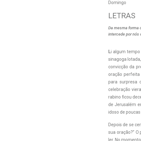
Domingo
LETRAS
Da mesma forma o 
intercede por nós
L
i algum tempo
sinagoga lotada,
convicção da pr
oração perfeita
para surpresa 
celebração vier
rabino ficou dec
de Jerusalém e
idoso de poucas 
Depois de se cer
sua oração?” O 
ler. No momento 