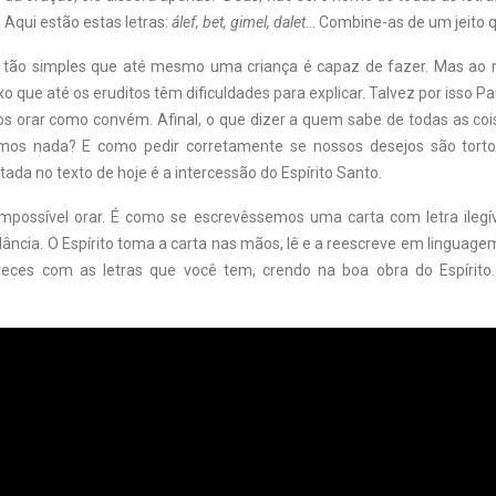
. Aqui estão estas letras:
álef, bet, gimel, dalet
… Combine-as de um jeito q
o tão simples que até mesmo uma criança é capaz de fazer. Mas a
o que até os eruditos têm dificuldades para explicar. Talvez por isso Pa
 orar como convém. Afinal, o que dizer a quem sabe de todas as co
os nada? E como pedir corretamente se nossos desejos são torto
ada no texto de hoje é a intercessão do Espírito Santo.
impossível orar. É como se escrevêssemos uma carta com letra ilegí
ância. O Espírito toma a carta nas mãos, lê e a reescreve em linguag
reces com as letras que você tem, crendo na boa obra do Espírito.