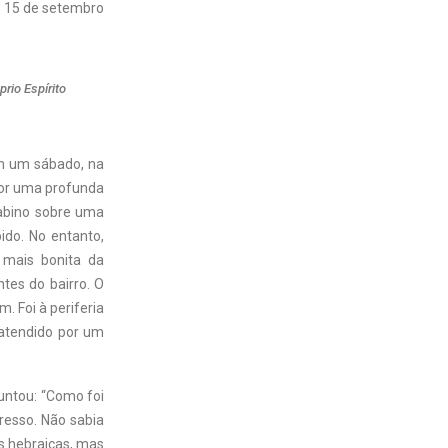
15 de setembro
rio Espírito
Em um sábado, na
 por uma profunda
rabino sobre uma
ido. No entanto,
 mais bonita da
tes do bairro. O
. Foi à periferia
atendido por um
guntou: “Como foi
resso. Não sabia
as hebraicas, mas