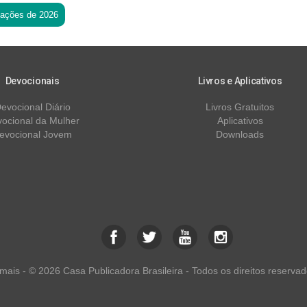
tações de 2026
Devocionais
Livros e Aplicativos
evocional Diário
Livros Gratuitos
ocional da Mulher
Aplicativos
evocional Jovem
Downloads
ais - © 2026 Casa Publicadora Brasileira - Todos os direitos reservad