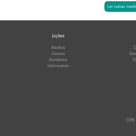
Ler outras medi
Lições
Adultos
D
Jovens
Dev
Auxiliares
D
Informativo
CPB m