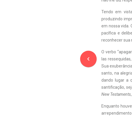
não lhe diz respe
Tendo em vista
produzindo impr
em nossa vida. 
pacífica e del
reconhecer sua 
O verbo “apagar”
navigate_before
las ressequidas,
Sua exuberância 
santo, na alegr
dando lugar a q
santificação, s
New Testaments
Enquanto houver
arrependimento 