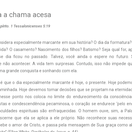
 a chama acesa
pírito. 1 Tessalonicenses 5:19
nsidera especialmente marcante em sua história? O dia da formatura
ida? O casamento? Nascimento dos filhos? Batismo? Seja qual for, a
se dia ficou no passado. Talvez, você ainda o espere no futuro.
e não acontecer. A vida tem surpresas. Contudo, isso não impede q
ma grande conquista e sonhando com ela.
 que o dia especialmente marcante é hoje, o presente. Hoje podemo
minhada. Hoje devemos tomar decisões que se projetam na eternidade
 nesse ponto nos coloca no limite do endurecimento da consciência
stas e condescendência pecaminosa, o coração se endurece ‘pelo e
aculdades espirituais são enfraquecidas. O homem ouve, sim, a Pa
iscerne que ela se aplica a ele próprio. Não reconhece suas neces
rcebe o amor de Cristo, e passa pela mensagem de Sua graça como a