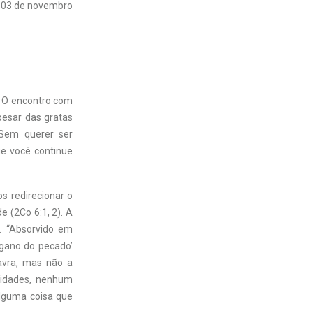
03 de novembro
? O encontro com
pesar das gratas
 Sem querer ser
ue você continue
s redirecionar o
 (2Co 6:1, 2). A
. “Absorvido em
ngano do pecado’
lavra, mas não a
sidades, nenhum
lguma coisa que