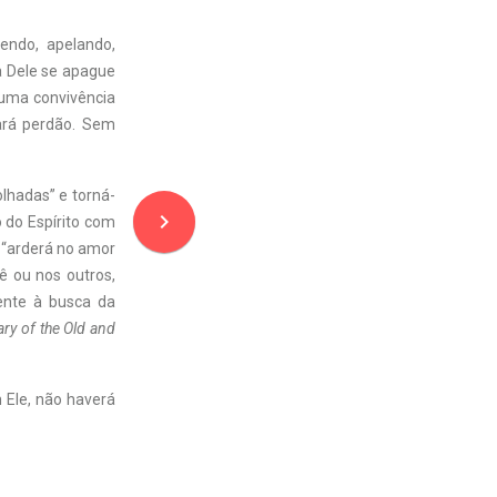
endo, apelando,
a Dele se apague
 uma convivência
ará perdão. Sem
olhadas” e torná-
navigate_next
o do Espírito com
o “arderá no amor
ê ou nos outros,
mente à busca da
y of the Old and
 Ele, não haverá