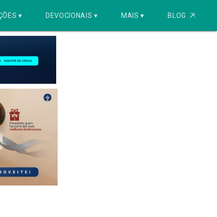
ÇÕES ▾
DEVOCIONAIS ▾
MAIS ▾
BLOG
⇱