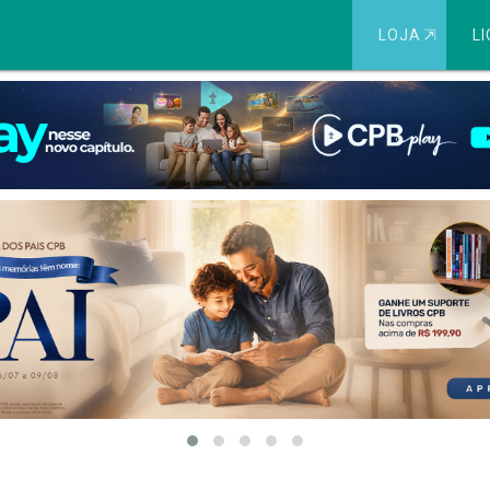
LOJA
⇱
LI