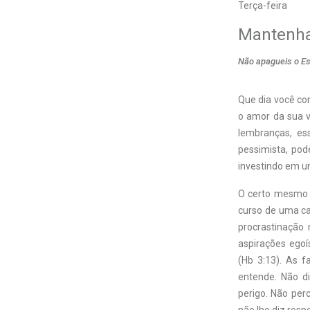
Terça-feira
Mantenha
Não apagueis o Es
Que dia você co
o amor da sua v
lembranças, es
pessimista, pod
investindo em u
O certo mesmo é
curso de uma ca
procrastinação
aspirações egoí
(Hb 3:13). As f
entende. Não d
perigo. Não pe