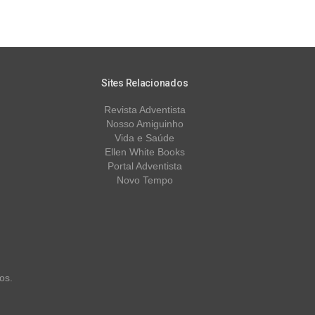
Sites Relacionados
Revista Adventista
Nosso Amiguinho
Vida e Saúde
Ellen White Books
Portal Adventista
Novo Tempo
os.