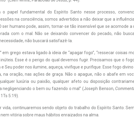
ito” (Ellen White,
Parábolas de Jesus
, p. 44).
 o papel fundamental do Espírito Santo nesse processo, convenc
essões na consciência, somos advertidos a não deixar que a influênci
O ser humano pode, assim, tornar-se tão insensível que se acomode a
iberada com o mal. Não se deixando convencer do pecado, não busc
necessidade, não buscará satisfazê-la.
 em grego estava ligado à ideia de “apagar fogo”, “ressecar coisas m
 inúteis. Esse é o perigo do qual devemos fugir. Precisamos que o fog
e Seu poder nos ilumine, aqueça, vivifique e purifique. Esse fogo divin
ia, na oração, nas ações de graça. Não o apague, não o abafe em voc
ualquer luxúria ou paixão, qualquer afeto ou disposição contraria
eja negligenciando o bem ou fazendo o mal” (Joseph Benson,
Commentar
, 1Ts 5:19).
 vida, continuaremos sendo objeto do trabalho do Espírito Santo. Sem
nem vitória sobre maus hábitos enraizados na alma.