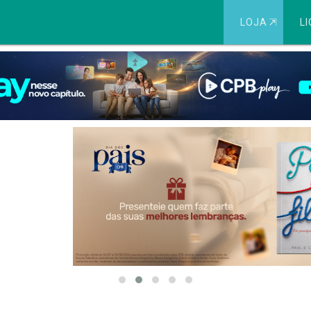
LOJA
⇱
LI