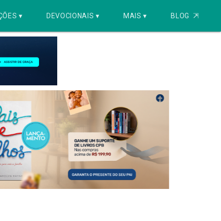
ÇÕES ▾
DEVOCIONAIS ▾
MAIS ▾
BLOG
⇱