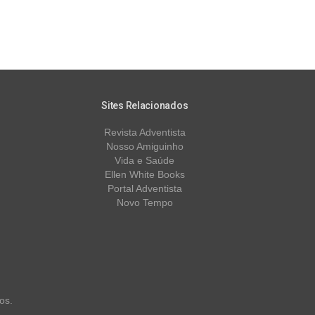
Sites Relacionados
Revista Adventista
Nosso Amiguinho
Vida e Saúde
Ellen White Books
Portal Adventista
Novo Tempo
os.