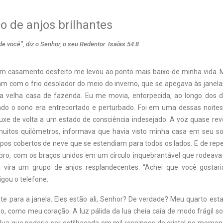
 de anjos brilhantes
e você”, diz o Senhor, o seu Redentor. Isaías 54:8
m casamento desfeito me levou ao ponto mais baixo de minha vida.
vam com o frio desolador do meio do inverno, que se apegava às janela
a velha casa de fazenda. Eu me movia, entorpecida, ao longo dos d
do o sono era entrecortado e perturbado. Foi em uma dessas noite
uxe de volta a um estado de consciência indesejado. A voz quase re
muitos quilômetros, informava que havia visto minha casa em seu 
mpos cobertos de neve que se estendiam para todos os lados. E de repe
bro, com os braços unidos em um círculo inquebrantável que rodeav
 vira um grupo de anjos resplandecentes. “Achei que você gostari
igou o telefone.
te para a janela. Eles estão ali, Senhor? De verdade? Meu quarto est
do, como meu coração. A luz pálida da lua cheia caía de modo frágil 