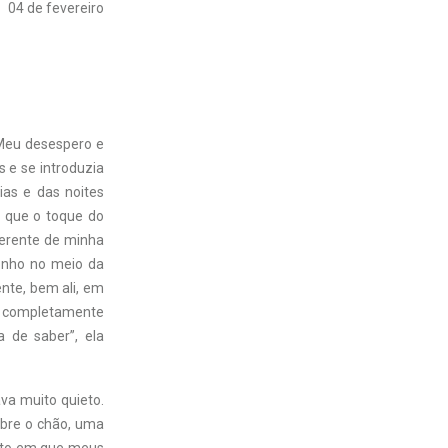
04 de fevereiro
 Meu desespero e
s e se introduzia
ias e das noites
s que o toque do
verente de minha
sonho no meio da
nte, bem ali, em
a completamente
a de saber”, ela
ava muito quieto.
sobre o chão, uma