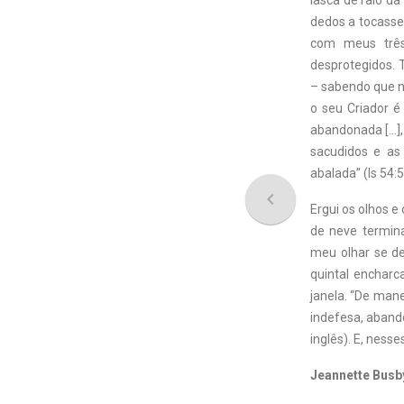
lasca de raio d
dedos a tocassem
com meus três
desprotegidos. 
– sabendo que n
o seu Criador 
abandonada […],
sacudidos e as
abalada” (Is 54:
navigate_before
Ergui os olhos 
de neve termina
meu olhar se de
quintal encharc
janela. “De man
indefesa, aband
inglês). E, ness
Jeannette Busb