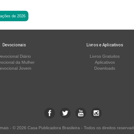
tações de 2026
Devocionais
Livros e Aplicativos
evocional Diário
Livros Gratuitos
ocional da Mulher
Aplicativos
evocional Jovem
Downloads
ais - © 2026 Casa Publicadora Brasileira - Todos os direitos reservad