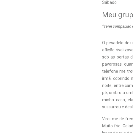
Sábado
Meu grupo
“Terei compaixão d
O pesadelo de u
aflição rivaliza
sob as portas d
pavorosas, quan
telefone me tro
irmã, cobrindo 
noite, entre ca
pé, ombro a om
minha casa, ela
sussurrou e desl
Virei-me de fren
Muito frio. Gela