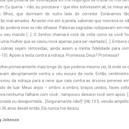
a lua que poderia ser estilhaçada em mil respingos de cristal no mom
. Eu queria – não, eu precisava – que eles estivessem ali, os meus anj
 filhos, que dormiam do outro lado do corredor. Estávamos tão
Tão mal-amados. Arrastei-me até a janela, sabendo que morreria se n
ão poderia viver se não olhasse. Palavras sagradas rodopiavam em mi
é o seu marido […]. O Senhor chamará você de volta como se você f
 uma mulher que se casou nova apenas para ser rejeitada […]. Embora
 colinas sejam removidas, ainda assim a minha fidelidade para co
5-10). Apoiei a testa contra a vidraça. Promessa, Deus? Promessa?
e olhei primeiramente mais longe do que poderia mesmo ver, lá onde os
vam abruptamente contra o céu escuro da noite. Então, centímetro
sviou da vidraça para a neve que caía contra as árvores perenes e
ado de luar. Meus anjos – ombro a ombro, braços unidos, faces vol
eira nenhuma falharei com você… tampouco deixarei você sem apoio. […
onada ou desapontada… [Seguramente não!]” (Hb 13:5, versão amplific
es 36 anos desde então, Ele nunca me deixou.
y Johnson