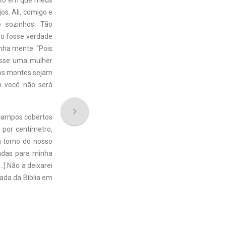
ento em que meus
os. Ali, comigo e
 sozinhos. Tão
ão fosse verdade
nha mente: “Pois
osse uma mulher
 os montes sejam
m você não será
navigate_next
 campos cobertos
 por centímetro,
m torno do nosso
tadas para minha
] Não a deixarei
ada da Bíblia em