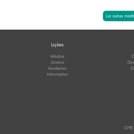
Ler outras medi
Lições
Adultos
D
Jovens
Dev
Auxiliares
D
Informativo
CPB m