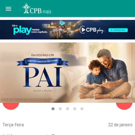

navigate_before
navigate_next
Terça-feira
22 de janeiro