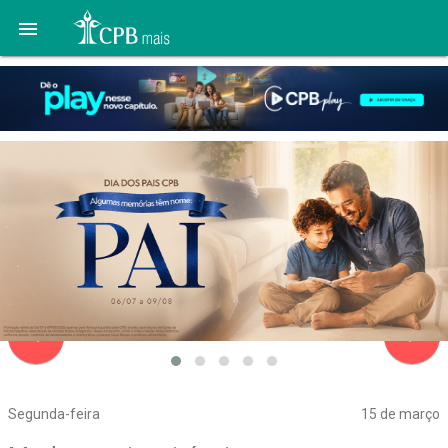

navigate_before
navigate_next
Segunda-feira
15 de março