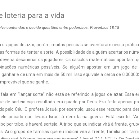
 loteria para a vida
olve contendas e decide questões entre poderosos. Provérbios 18:18
 os jogos de azar; porém, muitas pessoas se aventuram nessa prática.
s formas de tentar a sorte. A possibilidade de alguém acertar os núm
deveria desanimar os jogadores. Os cálculos matemáticos apontam 
inações numéricas possíveis. Se alguém apostar em um jogo de 
e ganhar é de uma em mais de 50 mil. Isso equivale a cerca de 0,0000
 improvável que se ganhe.
 fala em “lançar sorte” não está se referindo a jogos de azar. Essa 
e de sorteio cujo resultado era guiado por Deus. Era feito apenas p
o pelo Céu. O profeta Josué, por exemplo, usou esse recurso para de
elo pecado que levara Israel à derrota na guerra. Está escrito: 
bo por tribo, e haverá sorteio. A tribo que eu indicar virá à frente, gru
s. Aí o grupo de famílias que eu indicar virá à frente, família por famí