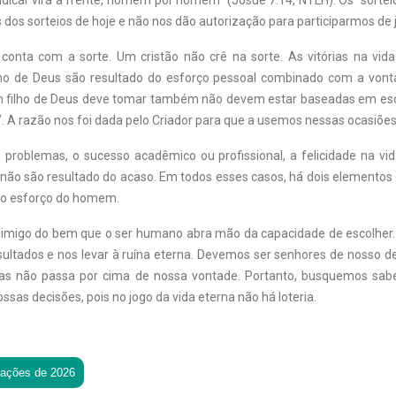
ndicar virá à frente, homem por homem” (Josué 7:14, NTLH). Os “sortei
 dos sorteios de hoje e não nos dão autorização para participarmos de 
conta com a sorte. Um cristão não crê na sorte. As vitórias na vi
ino de Deus são resultado do esforço pessoal combinado com a vont
 filho de Deus deve tomar também não devem estar baseadas em esc
. A razão nos foi dada pelo Criador para que a usemos nessas ocasiões
 problemas, o sucesso acadêmico ou profissional, a felicidade na vi
al não são resultado do acaso. Em todos esses casos, há dois elementos
 o esforço do homem.
inimigo do bem que o ser humano abra mão da capacidade de escolher.
sultados e nos levar à ruína eterna. Devemos ser senhores de nosso de
s não passa por cima de nossa vontade. Portanto, busquemos sabe
ssas decisões, pois no jogo da vida eterna não há loteria.
tações de 2026