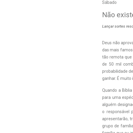
Sábado
Não existe
Lançar sortes res
Deus não aprova
das mais famosa
tão remota que 
de 50 mil comb
probabilidade d
ganhar. É muito
Quando a Bíblia
para uma espéci
alguém designad
o responsável p
apresentarão, tri
grupo de família