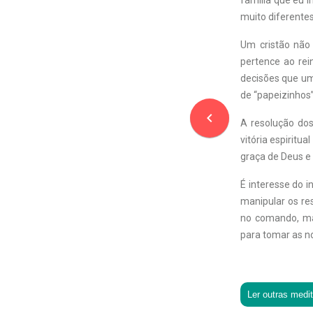
família que eu i
muito diferentes
Um cristão não 
pertence ao re
decisões que um
de “papeizinhos”
navigate_before
A resolução dos
vitória espiritu
graça de Deus e
É interesse do 
manipular os re
no comando, ma
para tomar as no
Ler outras medi