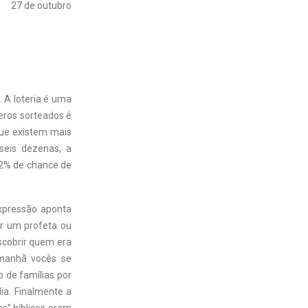
27 de outubro
 A loteria é uma
eros sorteados é
que existem mais
seis dezenas, a
02% de chance de
expressão aponta
or um profeta ou
scobrir quem era
“Amanhã vocês se
po de famílias por
lia. Finalmente a