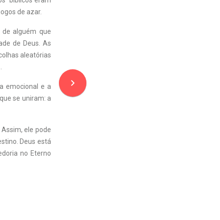
os” bíblicos eram
jogos de azar.
da de alguém que
ade de Deus. As
olhas aleatórias
.
navigate_next
da emocional e a
 que se uniram: a
 Assim, ele pode
stino. Deus está
doria no Eterno