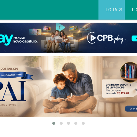
LOJA
⇱
LI