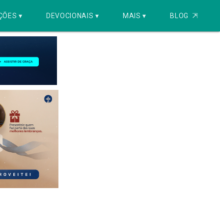
ÇÕES ▾
DEVOCIONAIS ▾
MAIS ▾
BLOG
⇱