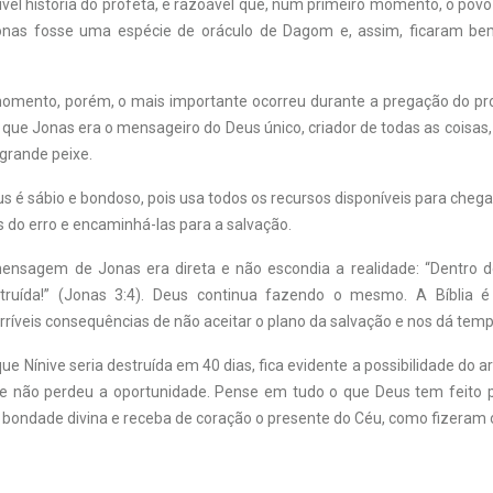
ível história do profeta, é razoável que, num primeiro momento, o pov
nas fosse uma espécie de oráculo de Dagom e, assim, ficaram be
ento, porém, o mais importante ocorreu durante a pregação do prof
s que Jonas era o mensageiro do Deus único, criador de todas as cois
 grande peixe.
 é sábio e bondoso, pois usa todos os recursos disponíveis para chega
as do erro e encaminhá-las para a salvação.
ensagem de Jonas era direta e não escondia a realidade: “Dentro d
struída!” (Jonas 3:4). Deus continua fazendo o mesmo. A Bíblia é
rríveis consequências de não aceitar o plano da salvação e nos dá temp
ue Nínive seria destruída em 40 dias, fica evidente a possibilidade do 
e não perdeu a oportunidade. Pense em tudo o que Deus tem feito p
bondade divina e receba de coração o presente do Céu, como fizeram os