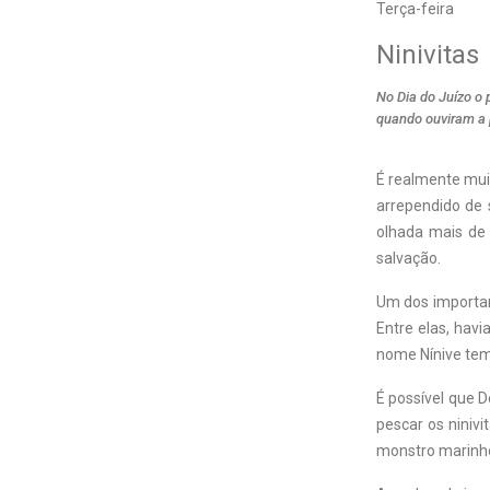
Terça-feira
Ninivitas
No Dia do Juízo o 
quando ouviram a
É realmente mui
arrependido de
olhada mais de 
salvação.
Um dos important
Entre elas, hav
nome Nínive tem
É possível que 
pescar os niniv
monstro marinho