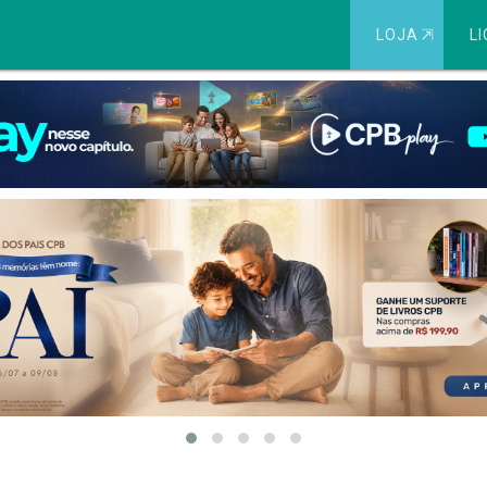
LOJA
⇱
LI