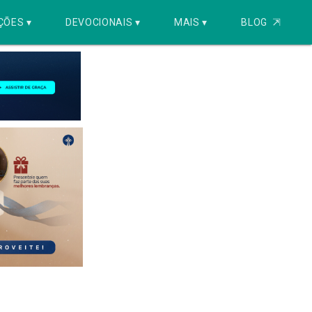
ÇÕES ▾
DEVOCIONAIS ▾
MAIS ▾
BLOG
⇱