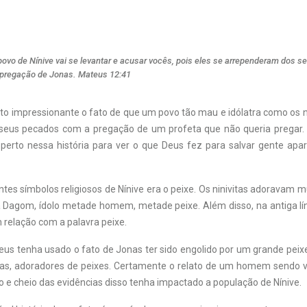
povo de Nínive vai se levantar e acusar vocês, pois eles se arrependeram dos 
 pregação de Jonas. Mateus 12:41
to impressionante o fato de que um povo tão mau e idólatra como os ni
 seus pecados com a pregação de um profeta que não queria pregar
perto nessa história para ver o que Deus fez para salvar gente a
es símbolos religiosos de Nínive era o peixe. Os ninivitas adoravam m
ia Dagom, ídolo metade homem, metade peixe. Além disso, na antiga lí
 relação com a palavra peixe.
Deus tenha usado o fato de Jonas ter sido engolido por um grande peix
itas, adoradores de peixes. Certamente o relato de um homem sendo
 e cheio das evidências disso tenha impactado a população de Nínive.