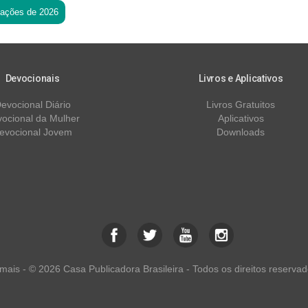
tações de 2026
Devocionais
Livros e Aplicativos
evocional Diário
Livros Gratuitos
ocional da Mulher
Aplicativos
evocional Jovem
Downloads
ais - © 2026 Casa Publicadora Brasileira - Todos os direitos reservad