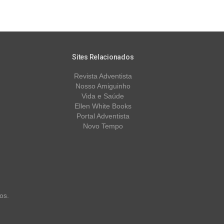
Sites Relacionados
Revista Adventista
Nosso Amiguinho
Vida e Saúde
Ellen White Books
Portal Adventista
Novo Tempo
os.