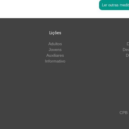
Ler outras medi
Lições
Adultos
D
Jovens
Dev
Auxiliares
D
Informativo
CPB m