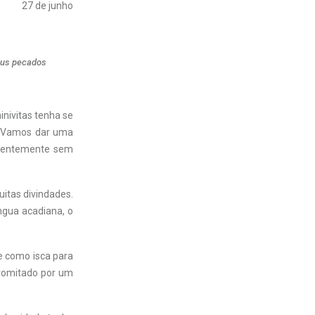
27 de junho
seus pecados
nivitas tenha se
. Vamos dar uma
parentemente sem
uitas divindades.
ngua acadiana, o
e como isca para
 vomitado por um