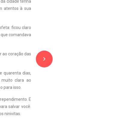
o da cidade tenha
m atentos à sua
eta: ficou claro
as, que comandava
r ao coração das
navigate_next
e quarenta dias,
 muito clara ao
o para isso.
arrependimento. E
ara salvar você.
 ninivitas.