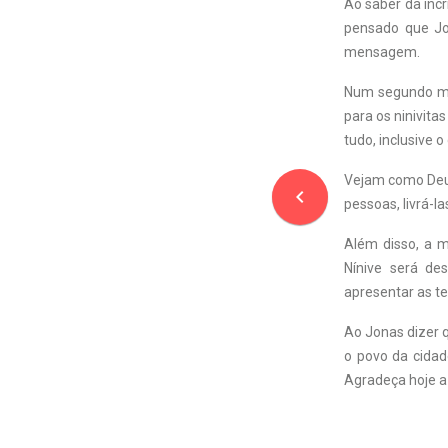
Ao saber da incr
pensado que Jo
mensagem.
Num segundo mom
para os ninivita
tudo, inclusive o
Vejam como Deus
navigate_before
pessoas, livrá-l
Além disso, a m
Nínive será de
apresentar as te
Ao Jonas dizer q
o povo da cidad
Agradeça hoje a 